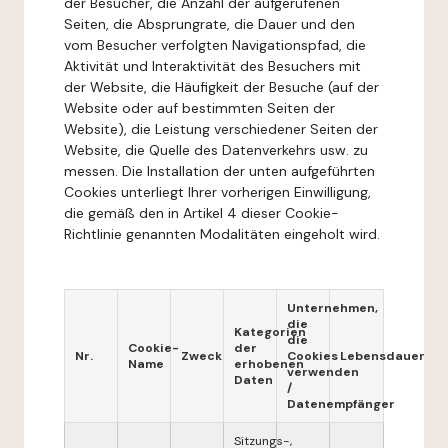
der Besucher, die Anzahl der aufgerufenen
Seiten, die Absprungrate, die Dauer und den
vom Besucher verfolgten Navigationspfad, die
Aktivität und Interaktivität des Besuchers mit
der Website, die Häufigkeit der Besuche (auf der
Website oder auf bestimmten Seiten der
Website), die Leistung verschiedener Seiten der
Website, die Quelle des Datenverkehrs usw. zu
messen. Die Installation der unten aufgeführten
Cookies unterliegt Ihrer vorherigen Einwilligung,
die gemäß den in Artikel 4 dieser Cookie-
Richtlinie genannten Modalitäten eingeholt wird.
Unternehmen,
die
Kategorien
die
Cookie-
der
Nr.
Zweck
Cookies
Lebensdauer
Name
erhobenen
verwenden
Daten
/
Datenempfänger
Sitzungs-,