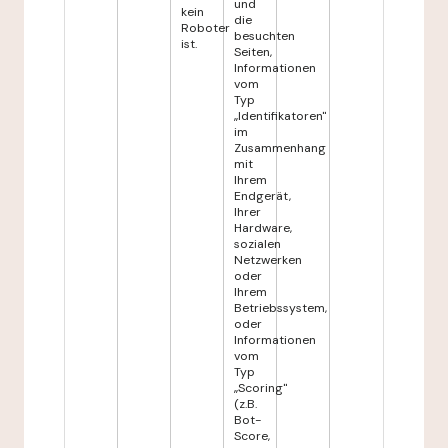
und
kein
die
Roboter
besuchten
ist.
Seiten,
Informationen
vom
Typ
„Identifikatoren"
im
Zusammenhang
mit
Ihrem
Endgerät,
Ihrer
Hardware,
sozialen
Netzwerken
oder
Ihrem
Betriebssystem,
oder
Informationen
vom
Typ
„Scoring"
(z.B.
Bot-
Score,