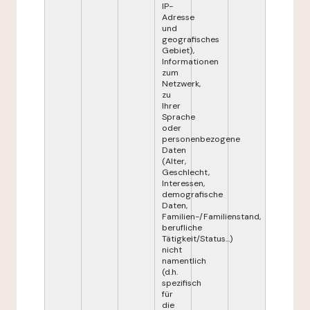
IP-
Adresse
und
geografisches
Gebiet),
Informationen
zum
Netzwerk,
zu
Ihrer
Sprache
oder
personenbezogene
Daten
(Alter,
Geschlecht,
Interessen,
demografische
Daten,
Familien-/Familienstand,
berufliche
Tätigkeit/Status...)
nicht
namentlich
(d.h.
spezifisch
für
die