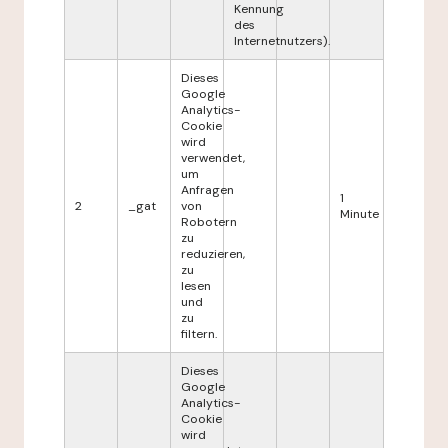
Kennung
des
Internetnutzers).
Dieses
Google
Analytics-
Cookie
wird
verwendet,
um
Anfragen
1
2
_gat
von
Minute
Robotern
zu
reduzieren,
zu
lesen
und
zu
filtern.
Dieses
Google
Analytics-
Cookie
wird