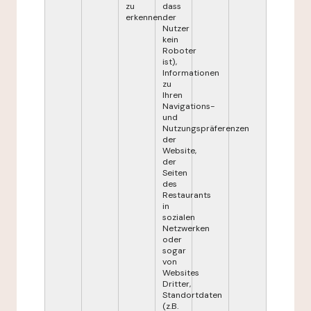
zu
dass
erkennen.
der
Nutzer
kein
Roboter
ist),
Informationen
zu
Ihren
Navigations-
und
Nutzungspräferenzen
der
Website,
der
Seiten
des
Restaurants
in
sozialen
Netzwerken
oder
sogar
von
Websites
Dritter,
Standortdaten
(z.B.