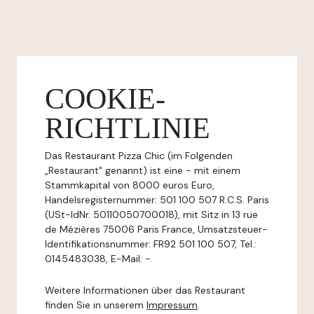
COOKIE-
RICHTLINIE
Das Restaurant Pizza Chic (im Folgenden
„Restaurant" genannt) ist eine - mit einem
Stammkapital von 8000 euros Euro,
Handelsregisternummer: 501 100 507 R.C.S. Paris
(USt-IdNr. 50110050700018), mit Sitz in 13 rue
de Mézières 75006 Paris France, Umsatzsteuer-
Identifikationsnummer: FR92 501 100 507, Tel.:
0145483038, E-Mail: -.
Weitere Informationen über das Restaurant
finden Sie in unserem
Impressum
.