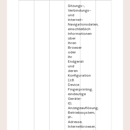
Sitzungs-,
Verbindungs-
und
Internet-
Navigationsdaten,
einschließlich
Informationen
über
Ihren
Browser
oder
Ihr
Endgerät
und
deren
Konfiguration
(z.B.
Device
Fingerprinting,
eindeutige
Geräte-
ID,
Anzeigeauflösung,
Betriebssystem,
IP-
Adresse,
Internetbrowser,