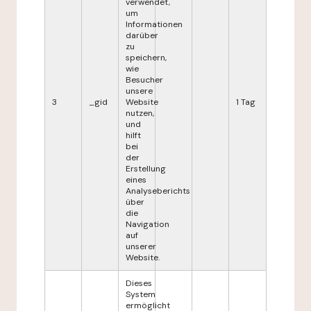
verwendet,
um
Informationen
darüber
zu
speichern,
wie
Besucher
unsere
3
_gid
Website
1 Tag
nutzen,
und
hilft
bei
der
Erstellung
eines
Analyseberichts
über
die
Navigation
auf
unserer
Website.
Dieses
System
ermöglicht