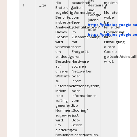
das
die
besuchten
maximal
1
_ga
Restaurant
Erstellung
Seiten,
6
und
zugehöriger
Informationen
Monaten,
Google
Berichte,
vom
wobei
(siehe
insbesondere
Typ
bei
https://policies.google.
Analyseberichte.
„Identifikatoren"
fehlender
oder
Dieses
im
Erneuerung
https://policies.google.
Cookie
Zusammenhang
Ihrer
wird
mit
Einwilligung
verwendet,
Ihrem
dieses
um
Endgerät,
Cookie
eindeutige
Ihrer
gelöscht/deinstalli
Besucher
Hardware,
wird).
auf
sozialen
unserer
Netzwerken
Website
oder
zu
Ihrem
unterscheiden,
Betriebssystem,
indem
oder
eine
Informationen
zufällig
vom
generierte
Typ
Nummer
„Scoring"
zugewiesen
(z.B.
wird,
Bot-
um
Score,
eindeutige
um
Besucher
sicherzustellen,