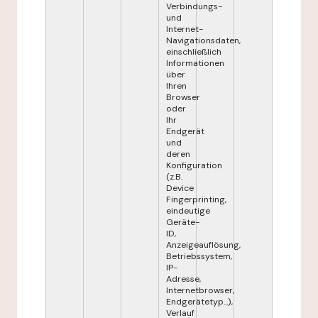
Verbindungs-
und
Internet-
Navigationsdaten,
einschließlich
Informationen
über
Ihren
Browser
oder
Ihr
Endgerät
und
deren
Konfiguration
(z.B.
Device
Fingerprinting,
eindeutige
Geräte-
ID,
Anzeigeauflösung,
Betriebssystem,
IP-
Adresse,
Internetbrowser,
Endgerätetyp...),
Verlauf