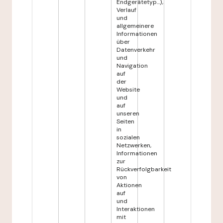
Endgerätetyp...),
Verlauf
und
allgemeinere
Informationen
über
Datenverkehr
und
Navigation
auf
der
Website
und
auf
unseren
Seiten
in
sozialen
Netzwerken,
Informationen
zur
Rückverfolgbarkeit
von
Aktionen
auf
und
Interaktionen
mit