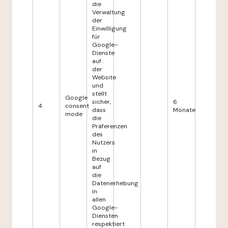
die
Verwaltung
der
Einwilligung
für
Google-
Dienste
auf
der
Website
und
stellt
Google
sicher,
6
4
consent
dass
Monate
mode
die
Präferenzen
des
Nutzers
in
Bezug
auf
die
Datenerhebung
in
allen
Google-
Diensten
respektiert