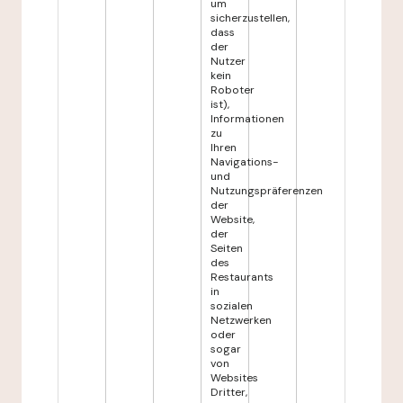
um
sicherzustellen,
dass
der
Nutzer
kein
Roboter
ist),
Informationen
zu
Ihren
Navigations-
und
Nutzungspräferenzen
der
Website,
der
Seiten
des
Restaurants
in
sozialen
Netzwerken
oder
sogar
von
Websites
Dritter,