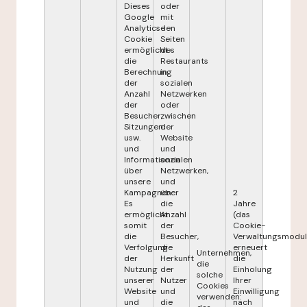
Dieses
oder
Google
mit
Analytics-
den
Cookie
Seiten
ermöglicht
des
die
Restaurants
Berechnung
in
der
sozialen
Anzahl
Netzwerken
der
oder
Besucher,
zwischen
Sitzungen
der
usw.
Website
und
und
Informationen
sozialen
über
Netzwerken,
unsere
und
Kampagnen.
über
2
Es
die
Jahre
ermöglicht
Anzahl
(das
somit
der
Cookie-
die
Besucher,
Verwaltungsmodul
Verfolgung
die
erneuert
Unternehmen,
der
Herkunft
die
die
Nutzung
der
Einholung
solche
unserer
Nutzer
Ihrer
Cookies
Website
und
Einwilligung
verwenden:
und
die
nach