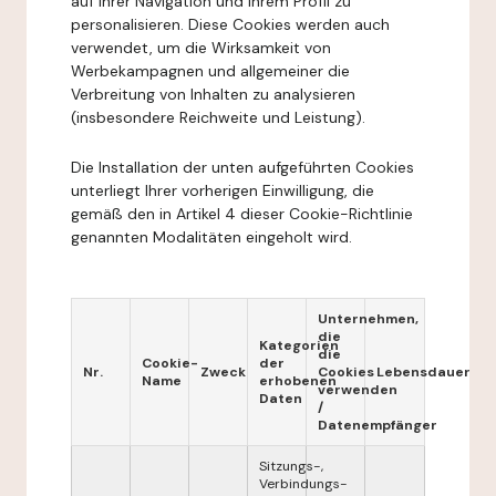
auf Ihrer Navigation und Ihrem Profil zu
personalisieren. Diese Cookies werden auch
verwendet, um die Wirksamkeit von
Werbekampagnen und allgemeiner die
Verbreitung von Inhalten zu analysieren
(insbesondere Reichweite und Leistung).
Die Installation der unten aufgeführten Cookies
unterliegt Ihrer vorherigen Einwilligung, die
gemäß den in Artikel 4 dieser Cookie-Richtlinie
genannten Modalitäten eingeholt wird.
Unternehmen,
die
Kategorien
die
Cookie-
der
Nr.
Zweck
Cookies
Lebensdauer
Name
erhobenen
verwenden
Daten
/
Datenempfänger
Sitzungs-,
Verbindungs-