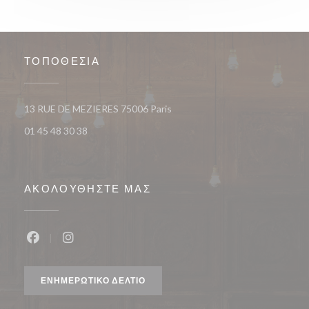
ΤΟΠΟΘΕΣΊΑ
((ανοίγει σε νέο παράθυρο))
13 RUE DE MEZIERES 75006 Paris
01 45 48 30 38
ΑΚΟΛΟΥΘΉΣΤΕ ΜΑΣ
Facebook ((ανοίγει σε νέο παράθυρο))
Instagram ((ανοίγει σε νέο παράθυρο))
ΕΝΗΜΕΡΩΤΙΚΌ ΔΕΛΤΊΟ