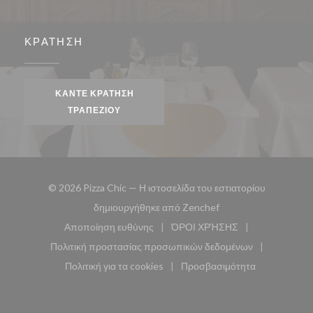
ΚΡΆΤΗΣΗ
ΚΆΝΤΕ ΚΡΆΤΗΣΗ
ΤΡΑΠΕΖΙΟΎ
© 2026 Pizza Chic — Η ιστοσελίδα του εστιατορίου
((ανοίγει σε νέο παρά
δημιουργήθηκε από
Zenchef
Αποποίηση ευθύνης
ΌΡΟΙ ΧΡΉΣΗΣ
((ανοίγει σε νέο παράθυρο))
((ανοίγει σε νέο παράθυ
Πολιτική προστασίας προσωπικών δεδομένων
((ανοίγει σε νέο παράθυρο))
Πολιτική για τα cookies
Προσβασιμότητα
((ανοίγει σε νέο παράθυρο))
((ανοίγει σε νέο παρά