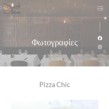
Πίνακας διαχείρισης "Μπισκότων" (Cookies)
Φωτογραφίες
Face
Inst
Pizza Chic