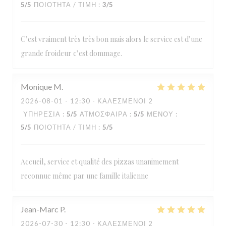
5
/5
ΠΟΙΌΤΗΤΑ / ΤΙΜΉ
:
3
/5
C’est vraiment très très bon mais alors le service est d’une
grande froideur c’est dommage.
Monique
M
2026-08-01
- 12:30 - ΚΑΛΕΣΜΈΝΟΙ 2
ΥΠΗΡΕΣΊΑ
:
5
/5
ΑΤΜΌΣΦΑΙΡΑ
:
5
/5
ΜΕΝΟΎ
:
5
/5
ΠΟΙΌΤΗΤΑ / ΤΙΜΉ
:
5
/5
Accueil, service et qualité des pizzas unanimement
reconnue même par une famille italienne
Jean-Marc
P
2026-07-30
- 12:30 - ΚΑΛΕΣΜΈΝΟΙ 2