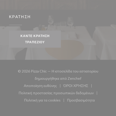
ΚΡΆΤΗΣΗ
ΚΆΝΤΕ ΚΡΆΤΗΣΗ
ΤΡΑΠΕΖΙΟΎ
© 2026 Pizza Chic — Η ιστοσελίδα του εστιατορίου
((ανοίγει σε νέο παρά
δημιουργήθηκε από
Zenchef
Αποποίηση ευθύνης
ΌΡΟΙ ΧΡΉΣΗΣ
((ανοίγει σε νέο παράθυρο))
((ανοίγει σε νέο παράθυ
Πολιτική προστασίας προσωπικών δεδομένων
((ανοίγει σε νέο παράθυρο))
Πολιτική για τα cookies
Προσβασιμότητα
((ανοίγει σε νέο παράθυρο))
((ανοίγει σε νέο παρά