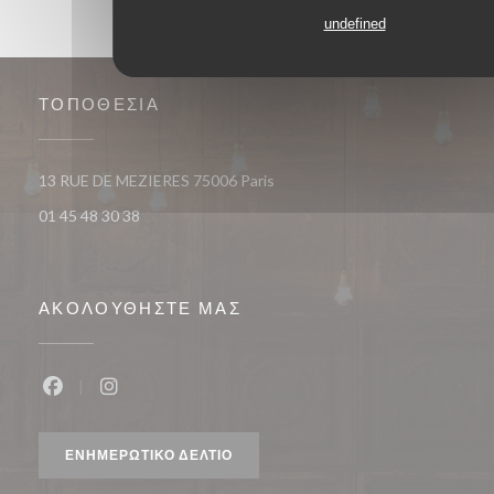
undefined
ΤΟΠΟΘΕΣΊΑ
((ανοίγει σε νέο παράθυρο))
13 RUE DE MEZIERES 75006 Paris
01 45 48 30 38
ΑΚΟΛΟΥΘΉΣΤΕ ΜΑΣ
Facebook ((ανοίγει σε νέο παράθυρο))
Instagram ((ανοίγει σε νέο παράθυρο))
ΕΝΗΜΕΡΩΤΙΚΌ ΔΕΛΤΊΟ