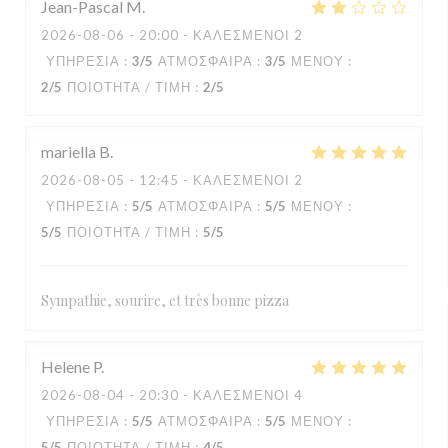
Jean-Pascal
M
2026-08-06
- 20:00 - ΚΑΛΕΣΜΈΝΟΙ 2
ΥΠΗΡΕΣΊΑ
:
3
/5
ΑΤΜΌΣΦΑΙΡΑ
:
3
/5
ΜΕΝΟΎ
:
2
/5
ΠΟΙΌΤΗΤΑ / ΤΙΜΉ
:
2
/5
mariella
B
2026-08-05
- 12:45 - ΚΑΛΕΣΜΈΝΟΙ 2
ΥΠΗΡΕΣΊΑ
:
5
/5
ΑΤΜΌΣΦΑΙΡΑ
:
5
/5
ΜΕΝΟΎ
:
5
/5
ΠΟΙΌΤΗΤΑ / ΤΙΜΉ
:
5
/5
Sympathie, sourire, et très bonne pizza
Helene
P
2026-08-04
- 20:30 - ΚΑΛΕΣΜΈΝΟΙ 4
ΥΠΗΡΕΣΊΑ
:
5
/5
ΑΤΜΌΣΦΑΙΡΑ
:
5
/5
ΜΕΝΟΎ
:
5
/5
ΠΟΙΌΤΗΤΑ / ΤΙΜΉ
:
4
/5