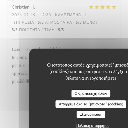
Christian
H
2026-07-19
- 12:30 - ΚΑΛΕΣΜΈΝΟΙ 1
ΥΠΗΡΕΣΊΑ
:
5
/5
ΑΤΜΌΣΦΑΙΡΑ
:
5
/5
ΜΕΝΟΎ
:
5
/5
ΠΟΙΌΤΗΤΑ / ΤΙΜΉ
:
5
/5
L.endroit est calme, niché dans un 6e arrondissement
toujours aussi agréable, le personnel est très sympa et aux
Ο ιστότοπος αυτός χρησιμοποιεί "μπισκ
petits soins, les pizzas sont délicieuses et les vins très
(cookies) και σας επιτρέπει να ελέγξετε
appréciables On n’hésite pas à y retourner dès que
θέλετε να ενεργοποιήσετε
possible!!!
OK, αποδοχή όλων
1
2
3
Απόρριψε όλα τα "μπισκότα" (cookies)
Εξατομίκευση
Πολιτική απορρήτου