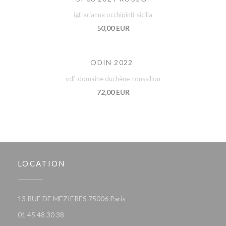
igt-arianna occhipinti-sicilia
50,00 EUR
ODIN 2022
vdf-domaine duchêne-roussillon
72,00 EUR
LOCATION
((opens in a new window))
13 RUE DE MEZIERES 75006 Paris
01 45 48 30 38