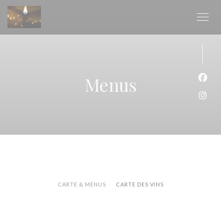
Personalizing your cookie choices
Menus
Face
Inst
CARTE & MENUS
CARTE DES VINS