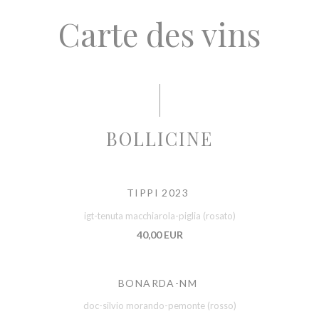
Carte des vins
BOLLICINE
TIPPI 2023
igt-tenuta macchiarola-piglia (rosato)
40,00 EUR
BONARDA-NM
doc-silvio morando-pemonte (rosso)