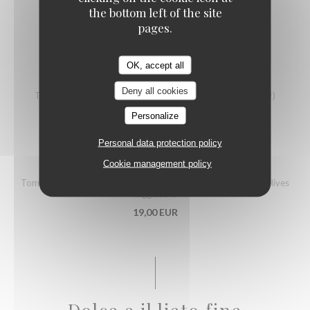
Tomate, mozzarella et basilic
the bottom left of the site
pages.
15,00 EUR
OK, accept all
BABBINI
Deny all cookies
Tomate, mozzarella et spianata calabra (saucisson piquant !)
18,00 EUR
Personalize
Personal data protection policy
DIVA
Cookie management policy
Tomate, mozzarella, jambon cuit aux herbes, champignons et olives
taggiasche
19,00 EUR