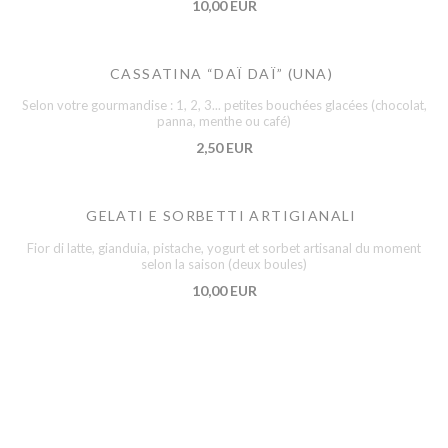
10,00 EUR
CASSATINA “DAÏ DAÏ” (UNA)
Selon votre gourmandise : 1, 2, 3... petites bouchées glacées (chocolat,
panna, menthe ou café)
2,50 EUR
GELATI E SORBETTI ARTIGIANALI
Fior di latte, gianduia, pistache, yogurt et sorbet artisanal du moment
selon la saison (deux boules)
10,00 EUR