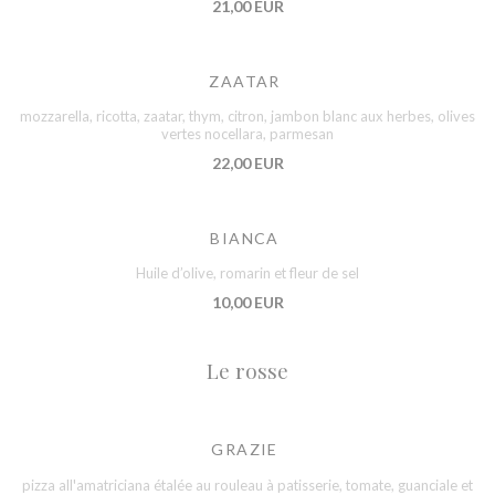
21,00 EUR
ZAATAR
mozzarella, ricotta, zaatar, thym, citron, jambon blanc aux herbes, olives
vertes nocellara, parmesan
22,00 EUR
BIANCA
Huile d’olive, romarin et fleur de sel
10,00 EUR
Le rosse
GRAZIE
pizza all'amatriciana étalée au rouleau à patisserie, tomate, guanciale et