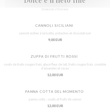
Dolce e il lieto fine
Douceur et ivresse
CANNOLI SICILIANI
cannoli sicilien à laricotta, pistaches et chocolat noir
9,00 EUR
ZUPPA DI FRUTTI ROSSI
coulis de fruits rouges frais, glace fleur de lait, fruits rouges frais, crumble
d'amandes et cacao
12,00 EUR
PANNA COTTA DEL MOMENTO
panna cotta , coulis et fruits de saison
12,00 EUR