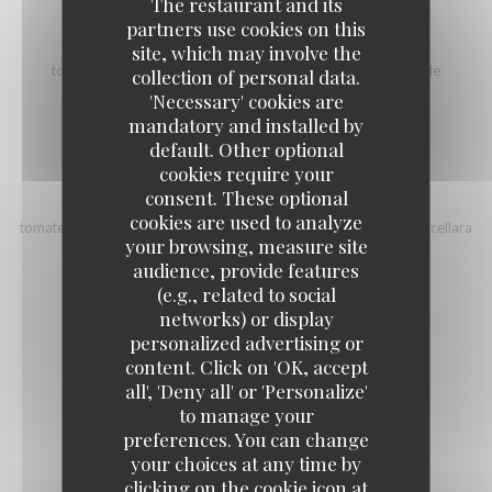
The restaurant and its
partners use cookies on this
GIIULIETTA
site, which may involve the
tomate, mozzarella, ventricina, (saucisson piquant!), crème de
collection of personal data.
champignons et fromage à la truffe
'Necessary' cookies are
19,00 EUR
mandatory and installed by
default. Other optional
cookies require your
PALERMO
consent. These optional
cookies are used to analyze
tomate, tomates cerises, filets d'anchois de sicile, olives vertes nocellara
your browsing, measure site
21,00 EUR
audience, provide features
(e.g., related to social
networks) or display
RICOTTA
personalized advertising or
content. Click on 'OK, accept
Tomate, mozzarella, ricotta et basilic
all', 'Deny all' or 'Personalize'
17,00 EUR
to manage your
preferences. You can change
your choices at any time by
MARGHERITA
clicking on the cookie icon at