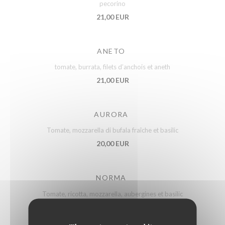
pecorino
21,00 EUR
ANETO
tomate, burrata, filets d’anchois et aneth
21,00 EUR
AURORA
Tomate, mozzarella di bufala fraîche et basilic
20,00 EUR
NORMA
Tomate, ricotta, mozzarella, aubergines et basilic
18,00 EUR