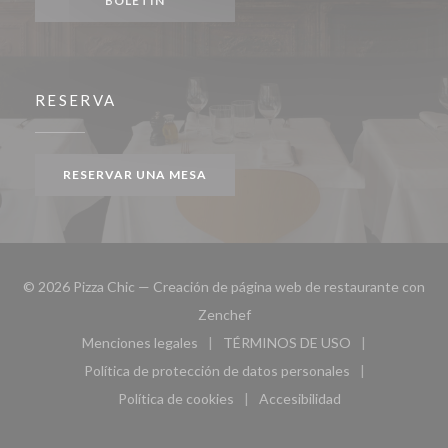
BOLETÍN
RESERVA
RESERVAR UNA MESA
© 2026 Pizza Chic — Creación de página web de restaurante con
((abre en una nueva ventana))
Zenchef
Menciones legales
TÉRMINOS DE USO
((abre en una nueva ventana))
((abre en una nueva ven
Política de protección de datos personales
((abre en una nueva ventana))
Política de cookies
Accesibilidad
((abre en una nueva ventana))
((abre en una nueva ven