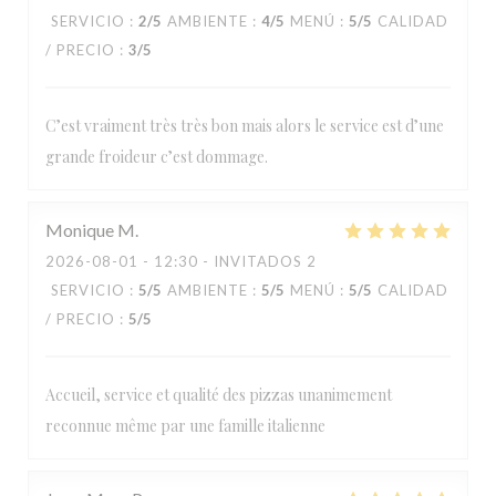
SERVICIO
:
2
/5
AMBIENTE
:
4
/5
MENÚ
:
5
/5
CALIDAD
/ PRECIO
:
3
/5
C’est vraiment très très bon mais alors le service est d’une
grande froideur c’est dommage.
Monique
M
2026-08-01
- 12:30 - INVITADOS 2
SERVICIO
:
5
/5
AMBIENTE
:
5
/5
MENÚ
:
5
/5
CALIDAD
/ PRECIO
:
5
/5
Accueil, service et qualité des pizzas unanimement
reconnue même par une famille italienne