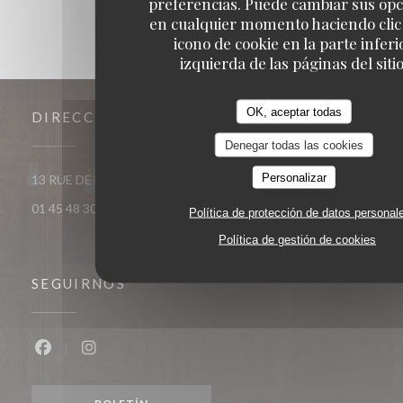
preferencias. Puede cambiar sus op
en cualquier momento haciendo clic 
icono de cookie en la parte inferi
izquierda de las páginas del sitio
OK, aceptar todas
DIRECCIÓN
Denegar todas las cookies
Personalizar
((abre en una nueva ventana))
13 RUE DE MEZIERES 75006 Paris
01 45 48 30 38
Política de protección de datos personal
Política de gestión de cookies
SEGUIRNOS
Facebook ((abre en una nueva ventana))
Instagram ((abre en una nueva ventana))