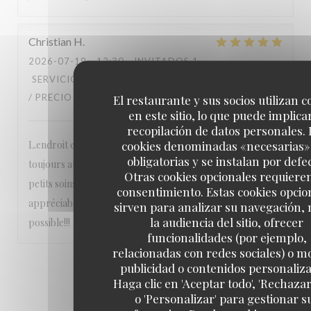
Christian
H
2026-07-19
- 12:30 - INVITADOS 1
SERVICIO
:
5
/5
AMBIENTE
:
5
/5
MENÚ
:
5
/5
CALIDAD
/ PRECIO
:
5
/5
El restaurante y sus socios utilizan c
en este sitio, lo que puede implicar
recopilación de datos personales. 
cookies denominadas «necesarias»
L.endroit est calme, niché dans un 6e arrondissement
obligatorias y se instalan por defe
toujours aussi agréable, le personnel est très sympa et aux
Otras cookies opcionales requiere
petits soins, les pizzas sont délicieuses et les vins très
consentimiento. Estas cookies opcio
appréciables On n’hésite pas à y retourner dès que
sirven para analizar su navegación,
la audiencia del sitio, ofrecer
possible!!!
funcionalidades (por ejemplo,
relacionadas con redes sociales) o m
publicidad o contenidos personaliz
1
2
3
Haga clic en 'Aceptar todo', 'Rechazar
o 'Personalizar' para gestionar s