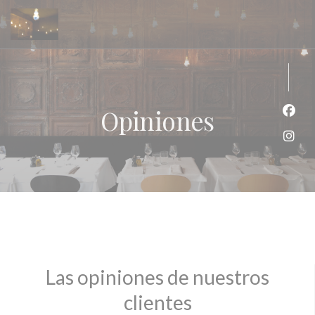
Personalización de sus opciones de cookies
Opiniones
Face
Inst
Las opiniones de nuestros
clientes