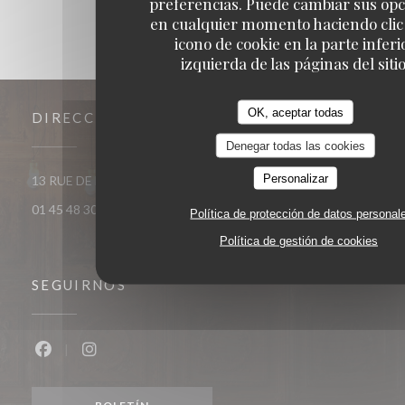
preferencias. Puede cambiar sus op
en cualquier momento haciendo clic 
icono de cookie en la parte inferi
izquierda de las páginas del sitio
OK, aceptar todas
DIRECCIÓN
Denegar todas las cookies
Personalizar
((abre en una nueva ventana))
13 RUE DE MEZIERES 75006 Paris
01 45 48 30 38
Política de protección de datos personal
Política de gestión de cookies
SEGUIRNOS
Facebook ((abre en una nueva ventana))
Instagram ((abre en una nueva ventana))