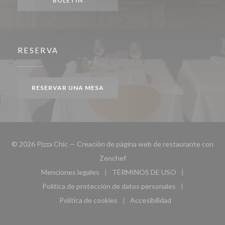
BOLETÍN
RESERVA
RESERVAR UNA MESA
© 2026 Pizza Chic — Creación de página web de restaurante con
((abre en una nueva ventana))
Zenchef
Menciones legales
TÉRMINOS DE USO
((abre en una nueva ventana))
((abre en una nueva ven
Política de protección de datos personales
((abre en una nueva ventana))
Política de cookies
Accesibilidad
((abre en una nueva ventana))
((abre en una nueva ven