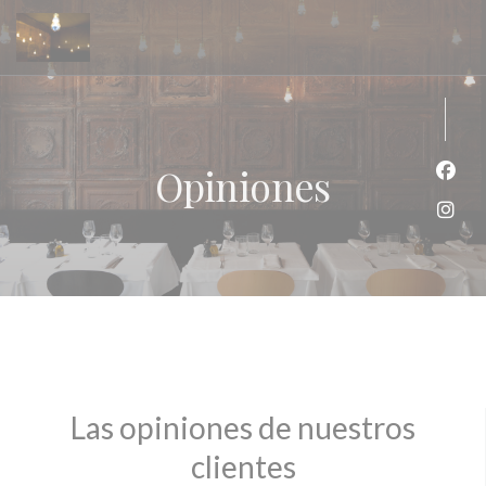
Personalización de sus opciones de cookies
Opiniones
Face
Inst
Las opiniones de nuestros
clientes