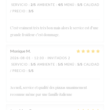
SERVICIO
:
2
/5
AMBIENTE
:
4
/5
MENÚ
:
5
/5
CALIDAD
/ PRECIO
:
3
/5
C’est vraiment très très bon mais alors le service est d’une
grande froideur c’est dommage.
Monique
M
2026-08-01
- 12:30 - INVITADOS 2
SERVICIO
:
5
/5
AMBIENTE
:
5
/5
MENÚ
:
5
/5
CALIDAD
/ PRECIO
:
5
/5
Accueil, service et qualité des pizzas unanimement
reconnue même par une famille italienne