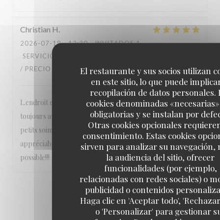
Christian
H
2026-07-19
- 12:30 - INVITADOS 1
SERVICIO
:
5
/5
AMBIENTE
:
5
/5
MENÚ
:
5
/5
CALIDAD
/ PRECIO
:
5
/5
El restaurante y sus socios utilizan c
en este sitio, lo que puede implicar
recopilación de datos personales. 
cookies denominadas «necesarias»
L.endroit est calme, niché dans un 6e arrondissement
obligatorias y se instalan por defe
toujours aussi agréable, le personnel est très sympa et aux
Otras cookies opcionales requiere
petits soins, les pizzas sont délicieuses et les vins très
consentimiento. Estas cookies opcio
appréciables On n’hésite pas à y retourner dès que
sirven para analizar su navegación,
la audiencia del sitio, ofrecer
possible!!!
funcionalidades (por ejemplo,
relacionadas con redes sociales) o m
publicidad o contenidos personaliz
1
2
3
Haga clic en 'Aceptar todo', 'Rechazar
o 'Personalizar' para gestionar s