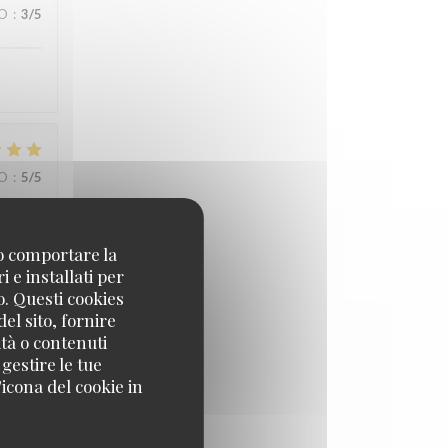
ZO
:
3
/5
ZO
:
5
/5
no comportare la
 e installati per
o. Questi cookies
el sito, fornire
ità o contenuti
ZO
:
5
/5
 gestire le tue
icona del cookie in
ZO
:
3
/5