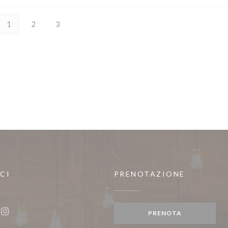
1
2
3
CI
PRENOTAZIONE
nestra))
PRENOTA
ook ((apre una nuova finestra))
Instagram ((apre una nuova finestra))