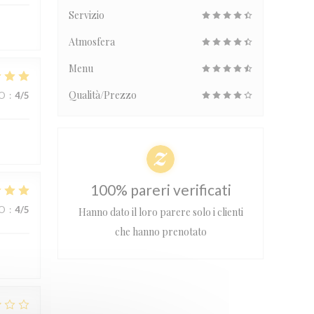
Servizio
Atmosfera
Menu
Qualità/Prezzo
ZO
:
4
/5
100% pareri verificati
ZO
:
4
/5
Hanno dato il loro parere solo i clienti
che hanno prenotato