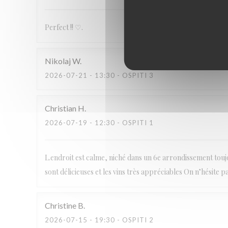
Perfect !! ♡.
Nikolaj
W
2026-07-21
- 13:30 - OSPITI 3
Christian
H
2026-07-19
- 12:30 - OSPITI 1
L.endroit est calme, niché dans un 6e arrondissement toujo
sont délicieuses et les vins très appréciables On n’hésite p
Christine
B
2026-07-15
- 19:30 - OSPITI 2