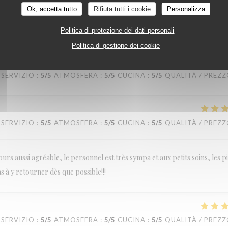
Ok, accetta tutto
Rifiuta tutti i cookie
Personalizza
Politica di protezione dei dati personali
Politica di gestione dei cookie
SERVIZIO
:
5
/5
ATMOSFERA
:
5
/5
CUCINA
:
5
/5
QUALITÀ / PREZ
SERVIZIO
:
5
/5
ATMOSFERA
:
5
/5
CUCINA
:
5
/5
QUALITÀ / PREZ
urs aussi agréable, le personnel est très sympa et aux petits soins, les p
as à y retourner dès que possible!!!
SERVIZIO
:
5
/5
ATMOSFERA
:
5
/5
CUCINA
:
5
/5
QUALITÀ / PREZ