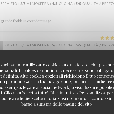
SERVIZIO
:
2
/5
ATMOSFERA
:
4
/5
CUCINA
:
5
/5
QUALITÀ / PREZ
ne grande froideur c’est dommage.
SERVIZIO
:
5
/5
ATMOSFERA
:
5
/5
CUCINA
:
5
/5
QUALITÀ / PREZ
nue même par une famille italienne
 i suoi partner utilizzano cookies su questo sito, che posso
 personali. I cookies denominati «necessari» sono obbligatori
definita. Altri cookies opzionali richiedono il tuo consens
no per analizzare la tua navigazione, misurare l'audience d
ad esempio, legate ai social network) o visualizzare pubblic
SERVIZIO
:
5
/5
ATMOSFERA
:
5
/5
CUCINA
:
5
/5
QUALITÀ / PREZ
. Clicca su 'Accetta tutto', 'Rifiuta tutto' o 'Personalizza' per
odificare le tue scelte in qualsiasi momento cliccando sull'
basso a sinistra delle pagine del sito.
SERVIZIO
:
5
/5
ATMOSFERA
:
5
/5
CUCINA
:
5
/5
QUALITÀ / PREZ