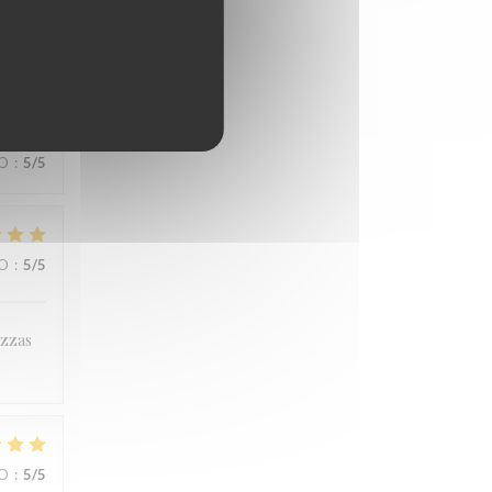
ZO
:
5
/5
ZO
:
5
/5
izzas
ZO
:
5
/5