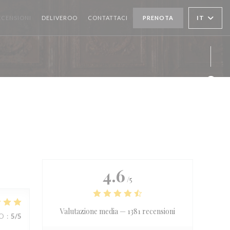
((APRE UNA NUOVA FINESTRA))
IT
ECENSIONI
DELIVEROO
CONTATTACI
PRENOTA
Face
Inst
4.6
/5
Valutazione media —
1381 recensioni
ZO
:
5
/5