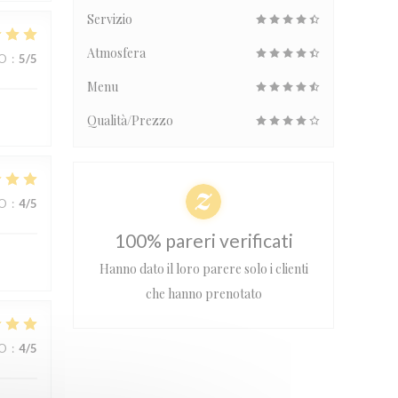
Servizio
Atmosfera
ZO
:
5
/5
Menu
Qualità/Prezzo
ZO
:
4
/5
100% pareri verificati
Hanno dato il loro parere solo i clienti
che hanno prenotato
ZO
:
4
/5