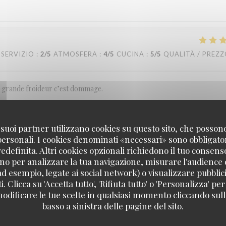
SERVIZIO
:
2
/5
ATMOSFERA
:
4
/5
CUCINA
:
5
/5
QUALITÀ / PREZ
ne grande froideur c’est dommage.
 i suoi partner utilizzano cookies su questo sito, che posso
SERVIZIO
:
5
/5
ATMOSFERA
:
5
/5
CUCINA
:
5
/5
QUALITÀ / PREZ
 personali. I cookies denominati «necessari» sono obbligatori
definita. Altri cookies opzionali richiedono il tuo consens
no per analizzare la tua navigazione, misurare l'audience d
nue même par une famille italienne
ad esempio, legate ai social network) o visualizzare pubblic
. Clicca su 'Accetta tutto', 'Rifiuta tutto' o 'Personalizza' per
odificare le tue scelte in qualsiasi momento cliccando sull'
basso a sinistra delle pagine del sito.
SERVIZIO
:
5
/5
ATMOSFERA
:
5
/5
CUCINA
:
5
/5
QUALITÀ / PREZ