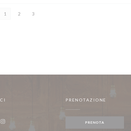
1
2
3
CI
PRENOTAZIONE
nestra))
PRENOTA
ook ((apre una nuova finestra))
Instagram ((apre una nuova finestra))