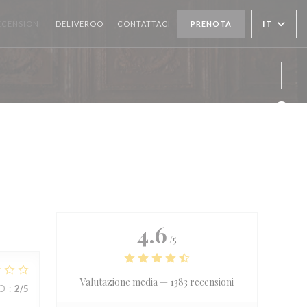
((APRE UNA NUOVA FINESTRA))
IT
ECENSIONI
DELIVEROO
CONTATTACI
PRENOTA
Face
Inst
4.6
/5
Valutazione media —
1383 recensioni
ZO
:
2
/5