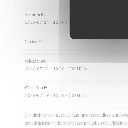
Francoi
R
2026-07-24
- 12:30 - OSPITI 2
Perfect !! ♡.
Nikolaj
W
2026-07-21
- 13:30 - OSPITI 3
Christian
H
2026-07-19
- 12:30 - OSPITI 1
L.endroit est calme, niché dans un 6e arrondissement toujo
sont délicieuses et les vins très appréciables On n’hésite p