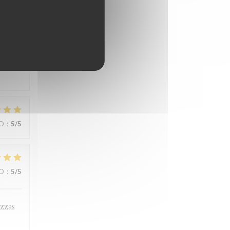
ZO
:
3
/5
ZO
:
5
/5
ZO
:
5
/5
izzas