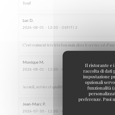
Tout!
Luc
D
2026-08-01
- 12:30 - OSPITI 2
C’est vraiment très très bon mais alors le service est d’u
Monique
M
Il ristorante e
2026-08-01
- 12:30 - OSPITI 2
raccolta di dati
impostazione pre
opzionali servo
Accueil, service et qualité des pizzas unanimement recon
funzionalità (
personalizzati
preferenze. Puoi m
Jean-Marc
P
2026-07-30
- 12:30 - OSPITI 2