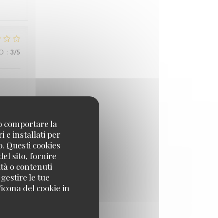
ZO
:
3
/5
no comportare la
ZO
:
5
/5
 e installati per
o. Questi cookies
el sito, fornire
ità o contenuti
 gestire le tue
icona del cookie in
ZO
:
5
/5