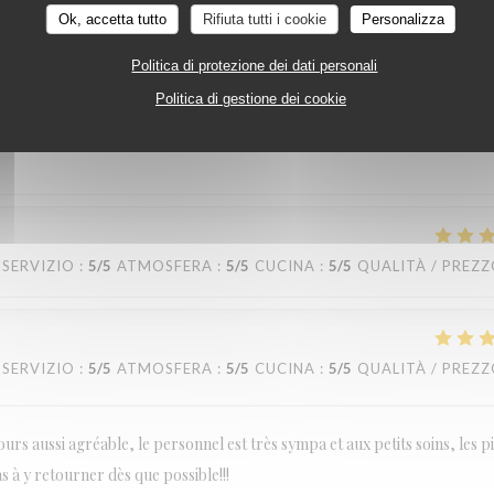
Ok, accetta tutto
Rifiuta tutti i cookie
Personalizza
Politica di protezione dei dati personali
SERVIZIO
:
5
/5
ATMOSFERA
:
5
/5
CUCINA
:
5
/5
QUALITÀ / PREZ
Politica di gestione dei cookie
SERVIZIO
:
5
/5
ATMOSFERA
:
5
/5
CUCINA
:
5
/5
QUALITÀ / PREZ
SERVIZIO
:
5
/5
ATMOSFERA
:
5
/5
CUCINA
:
5
/5
QUALITÀ / PREZ
urs aussi agréable, le personnel est très sympa et aux petits soins, les p
as à y retourner dès que possible!!!