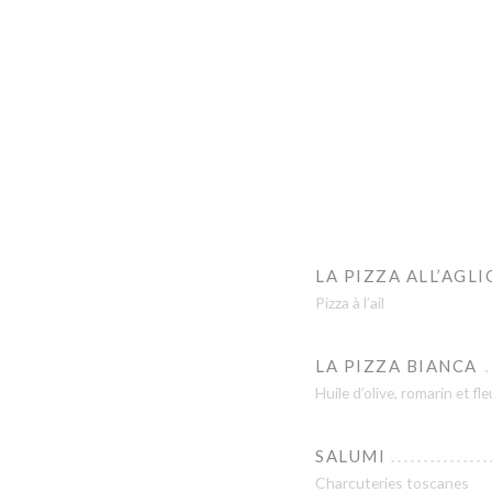
LA PIZZA ALL’AGLI
Pizza à l’ail
LA PIZZA BIANCA
Huile d’olive, romarin et fle
SALUMI
Charcuteries toscanes