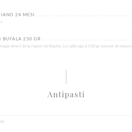
IANO 24 MESI
is
 BUFALA 250 GR
ivage direct de la région de Naples. Le calibrage à 500 gr permet de mieux l
Antipasti
lic