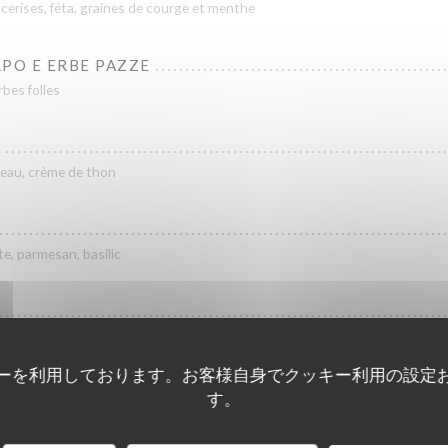
cerises, féta, graines de courge et menthe
PO E ERBE PAZZE
bes folles
veau, crème de thon
e, parmesan, basilic
és, mozzarella di bufala
ーを利用しております。お客様自身でクッキー利用の設定
NO
す。
vol cuits au four à bois, thym et feta