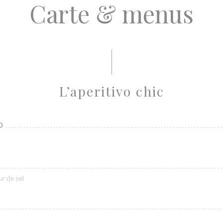
Carte & menus
L’aperitivo chic
O
ur de sel