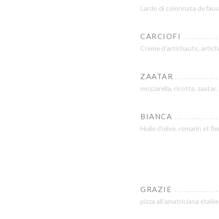
Lardo di colonnata de fau
CARCIOFI
Crème d’artichauts, artic
ZAATAR
mozzarella, ricotta, zaatar
BIANCA
Huile d’olive, romarin et fle
GRAZIE
pizza all'amatriciana étalé