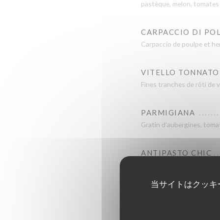
pastèque, melon, tomates 
CARPACCIO DI POL
Carpaccio de poulpe et her
VITELLO TONNATO
Fines tranches de rôti de 
PARMIGIANA
Gratin d’aubergines, tomat
ANTIPASTO CHIC
Charcuteries, légumes grill
当サイトはクッキ
VERDURE AL FOR
légumes de la ferme de l'en