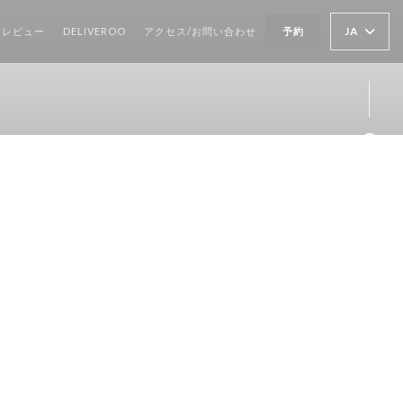
((新しいウィンドウで開きます))
JA
レビュー
DELIVEROO
アクセス/お問い合わせ
予約
Fa
Ins