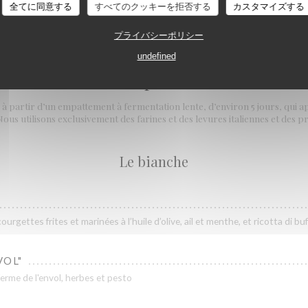
全てに同意する
すべてのクッキーを拒否する
カスタマイズする
プライバシーポリシー
undefined
Le pizze
à partir d’un empattement à fermentation lente, d’environ 5 jours, qui 
ous utilisons exclusivement des farines et des levures italiennes et des pr
Le bianche
ourgettes frites et marinées à l’huile d’olive, ail et menthe, et ricotta di buf
VOL"
ferme de l'envol, herbes et pesto