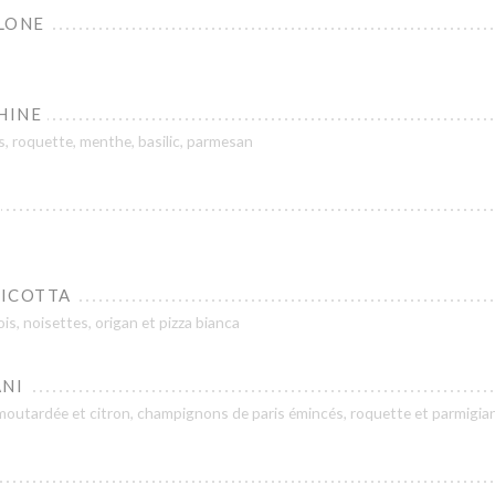
LONE
HINE
, roquette, menthe, basilic, parmesan
RICOTTA
ois, noisettes, origan et pizza bianca
ANI
moutardée et citron, champignons de paris émincés, roquette et parmigia