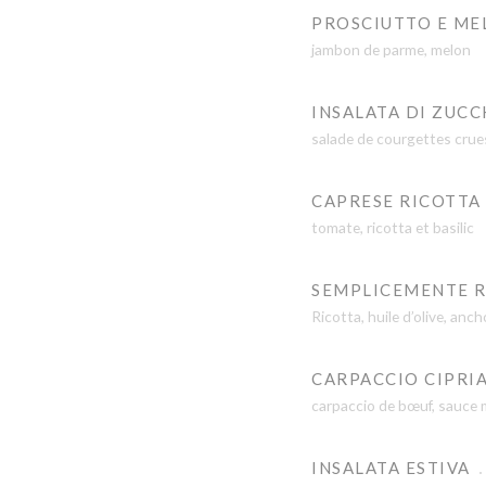
PROSCIUTTO E ME
jambon de parme, melon
INSALATA DI ZUCC
salade de courgettes crues
CAPRESE RICOTTA
tomate, ricotta et basilic
SEMPLICEMENTE 
Ricotta, huile d’olive, anch
CARPACCIO CIPRI
carpaccio de bœuf, sauce 
INSALATA ESTIVA