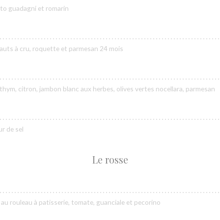
sto guadagni et romarin
hauts à cru, roquette et parmesan 24 mois
, thym, citron, jambon blanc aux herbes, olives vertes nocellara, parmesan
ur de sel
Le rosse
e au rouleau à patisserie, tomate, guanciale et pecorino