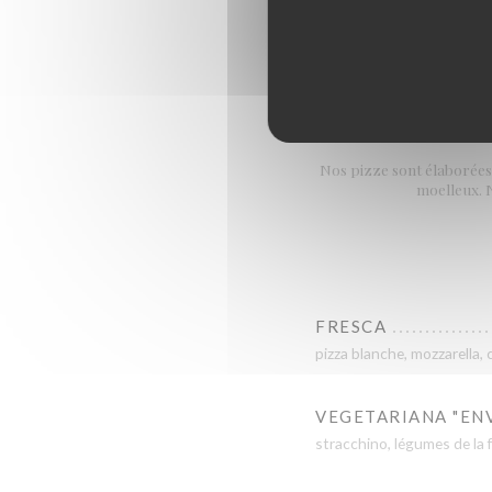
Nos pizze sont élaborées 
moelleux. N
FRESCA
pizza blanche, mozzarella, c
VEGETARIANA "EN
stracchino, légumes de la 