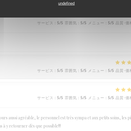
undefined
サービス
:
5
/5
雰囲気
:
5
/5
メニュー
:
5
/5
品質-価
サービス
:
5
/5
雰囲気
:
5
/5
メニュー
:
5
/5
品質-価
サービス
:
5
/5
雰囲気
:
5
/5
メニュー
:
5
/5
品質-価
urs aussi agréable, le personnel est très sympa et aux petits soins, les p
as à y retourner dès que possible!!!