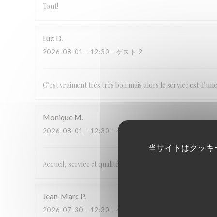
Tout!
Luc
D
2026-08-01
- 12:30 - ゲスト 2
C’est vraiment très très bon mais alors le service est d’u
Monique
M
2026-08-01
- 12:30 - ゲスト 2
当サイトはクッキ
Accueil, service et qualité des pizzas unanimement recon
Jean-Marc
P
2026-07-30
- 12:30 - ゲスト 2