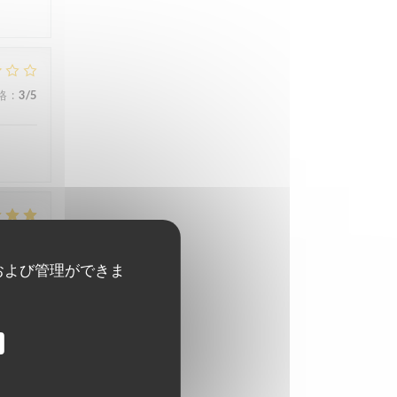
格
:
3
/5
格
:
5
/5
および管理ができま
格
:
5
/5