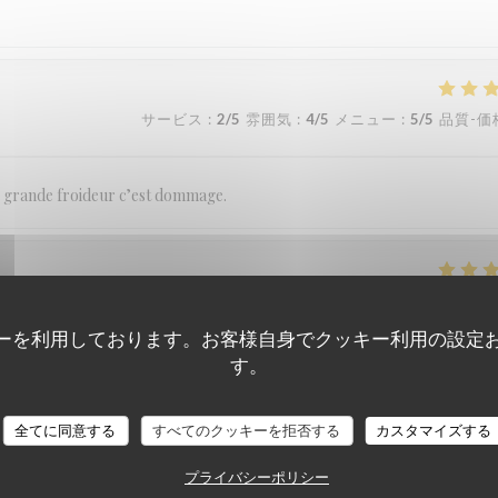
サービス
:
2
/5
雰囲気
:
4
/5
メニュー
:
5
/5
品質-価
ne grande froideur c’est dommage.
サービス
:
5
/5
雰囲気
:
5
/5
メニュー
:
5
/5
品質-価
ーを利用しております。お客様自身でクッキー利用の設定
す。
nue même par une famille italienne
全てに同意する
すべてのクッキーを拒否する
カスタマイズする
プライバシーポリシー
サービス
:
5
/5
雰囲気
:
5
/5
メニュー
:
5
/5
品質-価