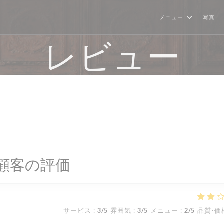
メニュー
写真
レビュー
顧客の評価
サービス
:
3
/5
雰囲気
:
3
/5
メニュー
:
2
/5
品質-価