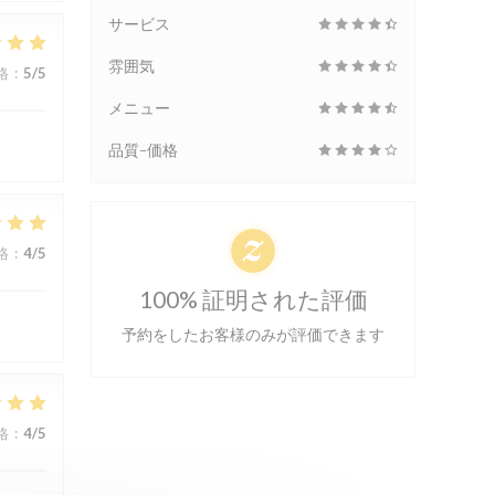
サービス
雰囲気
格
:
5
/5
メニュー
品質-価格
格
:
4
/5
100% 証明された評価
予約をしたお客様のみが評価できます
格
:
4
/5