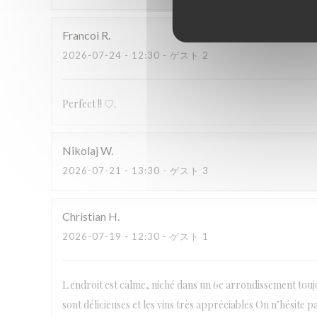
Francoi
R
2026-07-24
- 12:30 - ゲスト 2
Perfect !! ♡.
Nikolaj
W
2026-07-21
- 13:30 - ゲスト 3
Christian
H
2026-07-19
- 12:30 - ゲスト 1
L.endroit est calme, niché dans un 6e arrondissement toujo
sont délicieuses et les vins très appréciables On n’hésite p