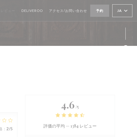
((新しいウィンドウで開きます))
JA
レビュー
DELIVEROO
アクセス/お問い合わせ
予約
Fa
Ins
4.6
/5
評価の平均 —
1384 レビュー
格
:
2
/5