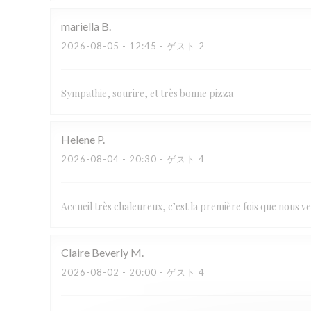
mariella
B
2026-08-05
- 12:45 - ゲスト 2
Sympathie, sourire, et très bonne pizza
Helene
P
2026-08-04
- 20:30 - ゲスト 4
Accueil très chaleureux, c’est la première fois que nous ve
Claire Beverly
M
2026-08-02
- 20:00 - ゲスト 4