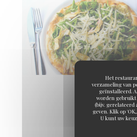
Het restauran
verzameling van pe
geïnstalleerd. 
worden gebruikt 
(bijv. gerelateer
geven. Klik op 'OK,
U kunt uw keuz