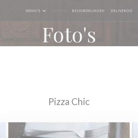
((
MENU'S
FOTO'S
BEOORDELINGEN
DELIVEROO
Foto's
Pizza Chic