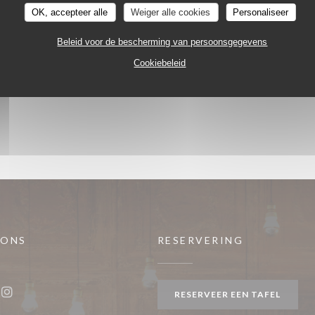
OK, accepteer alle
Weiger alle cookies
Personaliseer
Beleid voor de bescherming van persoonsgegevens
Cookiebeleid
 ONS
RESERVERING
w venster))
RESERVEER EEN TAFEL
ook ((opent in een nieuw venster))
Instagram ((opent in een nieuw venster))