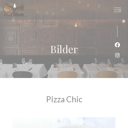
Panel for informasjonskapsler
Bilder
Faceb
Insta
Pizza Chic