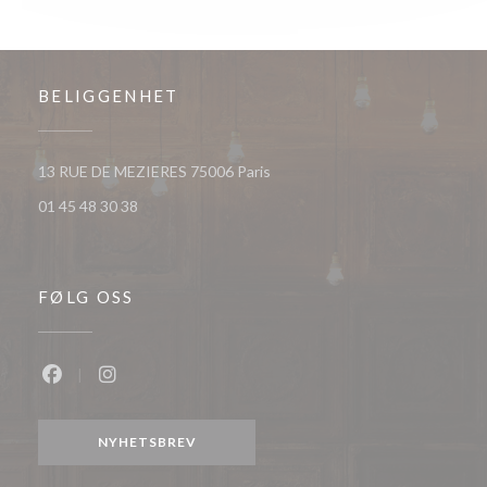
BELIGGENHET
((åpner i et nytt vindu))
13 RUE DE MEZIERES 75006 Paris
01 45 48 30 38
FØLG OSS
Facebook ((åpner i et nytt vindu))
Instagram ((åpner i et nytt vindu))
NYHETSBREV