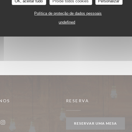
OK, aceitar tudo
Proíbe todos cookies
Personalizar
Política de proteção de dados pessoais
undefined
-NOS
RESERVA
nela))
RESERVAR UMA MESA
ook ((abre numa nova janela))
Instagram ((abre numa nova janela))