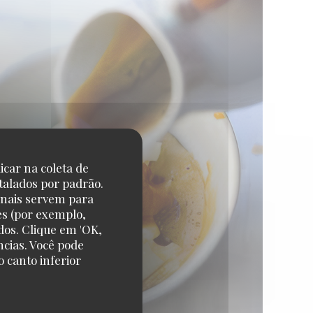
icar na coleta de
talados por padrão.
onais servem para
es (por exemplo,
dos. Clique em 'OK,
ncias. Você pode
 canto inferior