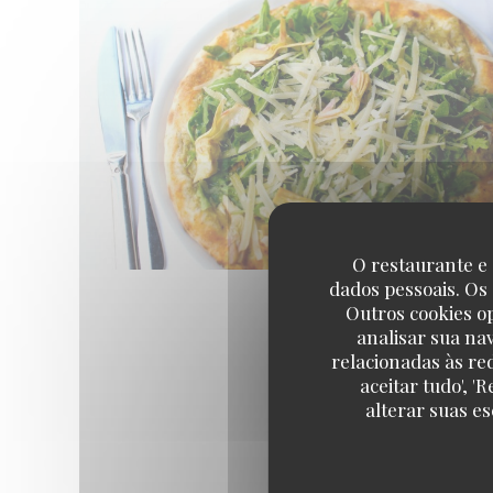
O restaurante e 
dados pessoais. Os
Outros cookies o
analisar sua na
relacionadas às re
aceitar tudo', 
alterar suas e