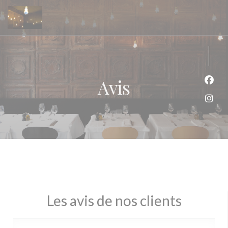
Personnalisation de vos choix en matière de cookies
Avis
Face
Inst
Les avis de nos clients