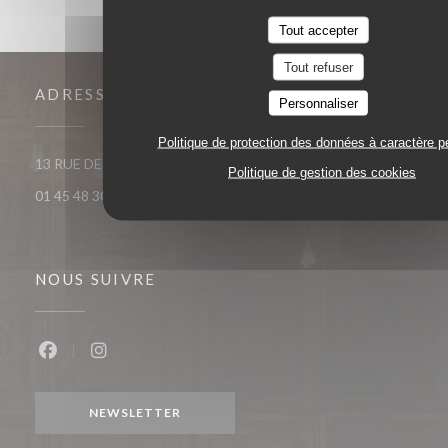
Tout accepter
Tout refuser
ADRESSE
Personnaliser
Politique de protection des données à caractère p
((ouvre une nouvelle fenêtre))
13 RUE DE MEZIERES 75006 Paris
Politique de gestion des cookies
01 45 48 30 38
NOUS SUIVRE
Facebook ((ouvre une nouvelle fenêtre))
Instagram ((ouvre une nouvelle fenêtre))
NEWSLETTER