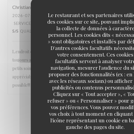
Christian
H
Le restaurant et ses partenaires utili
2026-07-19
- 12:30 - COUVERTS 1
des cookies sur ce site, pouvant impl
SERVICE
:
5
/5
AMBIANCE
:
5
/5
CUISINE
:
la collecte de données à caractèr
5
/5
QUALITÉ / PRIX
:
5
/5
personnel. Les cookies dits « nécessa
» sont obligatoires et installés par dé
D'autres cookies facultatifs nécessit
L.endroit est calme, niché dans un 6e arrondissement
votre consentement. Ces cookies
toujours aussi agréable, le personnel est très sympa et aux
facultatifs servent à analyser votr
navigation, mesurer l'audience du si
petits soins, les pizzas sont délicieuses et les vins très
proposer des fonctionnalités (ex : en 
appréciables On n’hésite pas à y retourner dès que
avec les réseaux sociaux) ou afficher
possible!!!
publicités ou contenus personnalisé
Cliquez sur « Tout accepter », « To
refuser » ou « Personnaliser » pour 
1
2
3
vos préférences. Vous pouvez modif
vos choix à tout moment en cliquant
l'icône représentant un cookie en ba
gauche des pages du site.