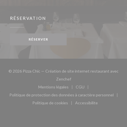
RÉSERVATION
RÉSERVER
© 2026 Pizza Chic — Création de site internet restaurant avec
((ouvre une nouvelle fenêtre))
Zenchef
Mentions légales
CGU
((ouvre une nouvelle fenêtre))
((ouvre une nouvelle fen
Politique de protection des données à caractère personnel
((ouvre une nouvelle fenêtre))
Politique de cookies
Accessibilite
((ouvre une nouvelle fenêtre))
((ouvre une nouvelle fe