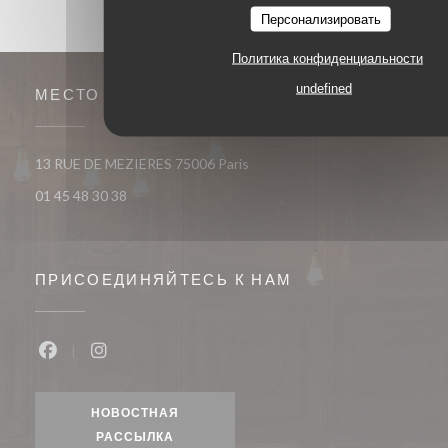
Персонализировать
Политика конфиденциальности
undefined
МЕСТО
((открывается в новом окне))
13 RUE DE MEZIERES 75006 Paris
01 45 48 30 38
ПРИСОЕДИНЯЙТЕСЬ К НАМ
Facebook ((открывается в новом окне))
Instagram ((открывается в новом окне))
НОВОСТНАЯ
РАССЫЛКА