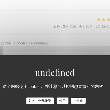
服务
:
2
/5
氛围
:
4
/5
菜单
:
5
/5
质价
ne grande froideur c’est dommage.
服务
:
5
/5
氛围
:
5
/5
菜单
:
5
/5
质价
nue même par une famille italienne
这个网站使用cookie， 并让您可以控制想要激活的内容。
好的，全部接受
禁用
个性化
服务
:
5
/5
氛围
:
5
/5
菜单
:
5
/5
质价