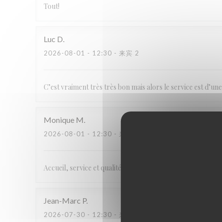
Tout!
Luc
D
2026-08-01
- 12:30 - 来宾 2
C’est vraiment très très bon mais alors le service est d’u
Monique
M
2026-08-01
- 12:30 - 来宾 2
Accueil, service et qualité des pizzas unanimement recon
Jean-Marc
P
2026-07-30
- 12:30 - 来宾 2