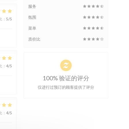
服务
氛围
比
:
5
/5
菜单
质价比
比
:
4
/5
100% 验证的评分
仅进行过预订的顾客提供了评分
比
:
4
/5