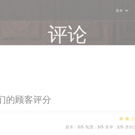
菜单
评论
们的顾客评分
服务
:
3
/5
氛围
:
3
/5
菜单
:
2
/5
质价