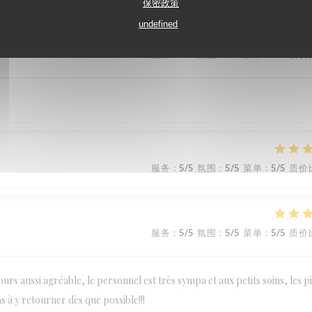
保密政策
undefined
服务
:
5
/5
氛围
:
5
/5
菜单
:
5
/5
质价
服务
:
5
/5
氛围
:
5
/5
菜单
:
5
/5
质价
服务
:
5
/5
氛围
:
5
/5
菜单
:
5
/5
质价
urs aussi agréable, le personnel est très sympa et aux petits soins, les p
as à y retourner dès que possible!!!