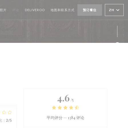
((在新窗口中打开))
ZH
照片
评论
DELIVEROO
地图和联系方式
预订餐位
Fac
Ins
4.6
/5
平均评分 —
1384 评论
比
:
2
/5