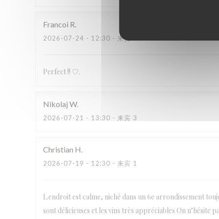
Francoi
R
2026-07-24
- 12:30 - 来宾 2
Perfect !! ♡.
Nikolaj
W
2026-07-21
- 13:30 - 来宾 3
Christian
H
2026-07-19
- 12:30 - 来宾 1
L.endroit est calme, niché dans un 6e arrondissement toujo
sont délicieuses et les vins très appréciables On n’hésite p