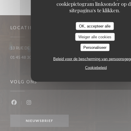
cookiepictogram linksonder op d
sitepagina's te klikken.
OK, accepteer alle
LOCATIE
Weiger alle cookies
Personaliseer
((opent in een nieuw venster))
13 RUE DE MEZIERES 75006 Paris
01 45 48 30 38
Beleid voor de bescherming van persoonsge
Cookiebeleid
VOLG ONS
Facebook ((opent in een nieuw venster))
Instagram ((opent in een nieuw venster))
NIEUWSBRIEF