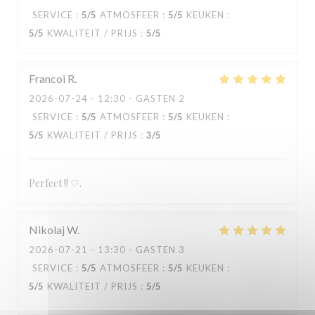
SERVICE
:
5
/5
ATMOSFEER
:
5
/5
KEUKEN
:
5
/5
KWALITEIT / PRIJS
:
5
/5
Francoi
R
2026-07-24
- 12:30 - GASTEN 2
SERVICE
:
5
/5
ATMOSFEER
:
5
/5
KEUKEN
:
5
/5
KWALITEIT / PRIJS
:
3
/5
Perfect !! ♡.
Nikolaj
W
2026-07-21
- 13:30 - GASTEN 3
SERVICE
:
5
/5
ATMOSFEER
:
5
/5
KEUKEN
:
5
/5
KWALITEIT / PRIJS
:
5
/5