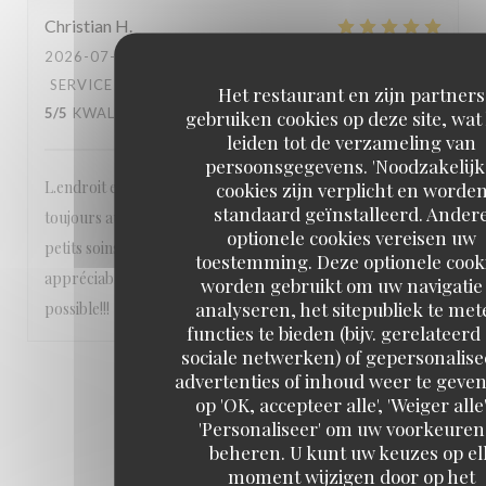
Christian
H
2026-07-19
- 12:30 - GASTEN 1
SERVICE
:
5
/5
ATMOSFEER
:
5
/5
KEUKEN
:
Het restaurant en zijn partners
5
/5
KWALITEIT / PRIJS
:
5
/5
gebruiken cookies op deze site, wat
leiden tot de verzameling van
persoonsgegevens. 'Noodzakelijk
L.endroit est calme, niché dans un 6e arrondissement
cookies zijn verplicht en worde
standaard geïnstalleerd. Ander
toujours aussi agréable, le personnel est très sympa et aux
optionele cookies vereisen uw
petits soins, les pizzas sont délicieuses et les vins très
toestemming. Deze optionele cook
appréciables On n’hésite pas à y retourner dès que
worden gebruikt om uw navigatie 
analyseren, het sitepubliek te met
possible!!!
functies te bieden (bijv. gerelateerd
sociale netwerken) of gepersonalis
advertenties of inhoud weer te geven
1
2
3
op 'OK, accepteer alle', 'Weiger alle'
'Personaliseer' om uw voorkeuren
beheren. U kunt uw keuzes op el
moment wijzigen door op het