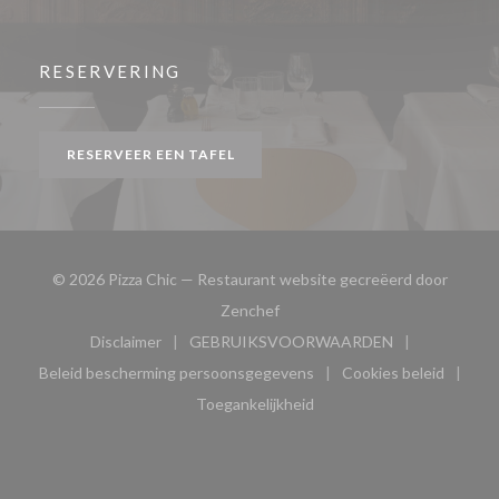
RESERVERING
RESERVEER EEN TAFEL
© 2026 Pizza Chic — Restaurant website gecreëerd door
((opent in een nieuw venster))
Zenchef
Disclaimer
GEBRUIKSVOORWAARDEN
((opent in een nieuw venster))
((opent in een nieuw venster
Beleid bescherming persoonsgegevens
Cookies beleid
((opent in een nieuw venster))
((opent in ee
Toegankelijkheid
((opent in een nieuw venster))