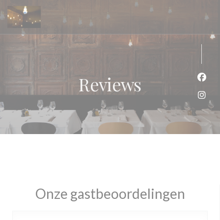
Cookies beheer paneel
Reviews
Face
Inst
Onze gastbeoordelingen