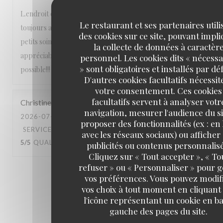
L.endroit est calme, niché dans un 6e arrondissement
Le restaurant et ses partenaires utili
toujours aussi agréable, le personnel est très sympa et aux
des cookies sur ce site, pouvant impl
petits soins, les pizzas sont délicieuses et les vins très
la collecte de données à caractèr
appréciables On n’hésite pas à y retourner dès que
personnel. Les cookies dits « nécessa
» sont obligatoires et installés par dé
possible!!!
D'autres cookies facultatifs nécessit
votre consentement. Ces cookies
facultatifs servent à analyser votr
Christine
B
navigation, mesurer l'audience du si
2026-07-15
- 19:30 - COUVERTS 2
proposer des fonctionnalités (ex : en 
SERVICE
:
5
/5
AMBIANCE
:
5
/5
CUISINE
:
avec les réseaux sociaux) ou afficher
5
/5
QUALITÉ / PRIX
:
5
/5
publicités ou contenus personnalisé
Cliquez sur « Tout accepter », « To
refuser » ou « Personnaliser » pour 
1
2
3
vos préférences. Vous pouvez modif
vos choix à tout moment en cliquant
l'icône représentant un cookie en ba
gauche des pages du site.