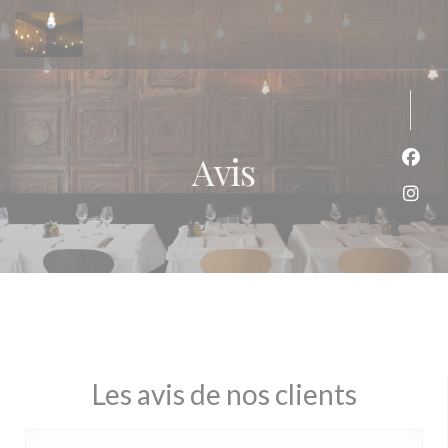
Personnalisation de vos choix en matière de cookies
Avis
Face
Inst
Les avis de nos clients