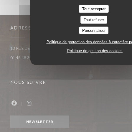
Tout accepter
Tout refuser
ADRESSE
Personnaliser
Politique de protection des données à caractère p
((ouvre une nouvelle fenêtre))
13 RUE DE MEZIERES 75006 Paris
Politique de gestion des cookies
01 45 48 30 38
NOUS SUIVRE
Facebook ((ouvre une nouvelle fenêtre))
Instagram ((ouvre une nouvelle fenêtre))
NEWSLETTER