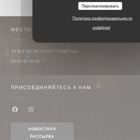
Персонализировать
Политика конфиденциальности
undefined
МЕСТО
((открывается в новом окне))
13 RUE DE MEZIERES 75006 Paris
01 45 48 30 38
ПРИСОЕДИНЯЙТЕСЬ К НАМ
Facebook ((открывается в новом окне))
Instagram ((открывается в новом окне))
НОВОСТНАЯ
РАССЫЛКА