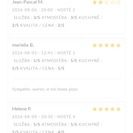
Jean-Pascal
M
2026-08-06
- 20:00 - HOSTÉ 2
SLUŽBA
:
3
/5
ATMOSFÉRA
:
3
/5
KUCHYNĚ
:
2
/5
KVALITA / CENA
:
2
/5
mariella
B
2026-08-05
- 12:45 - HOSTÉ 2
SLUŽBA
:
5
/5
ATMOSFÉRA
:
5
/5
KUCHYNĚ
:
5
/5
KVALITA / CENA
:
5
/5
Sympathie, sourire, et très bonne pizza
Helene
P
2026-08-04
- 20:30 - HOSTÉ 4
SLUŽBA
:
5
/5
ATMOSFÉRA
:
5
/5
KUCHYNĚ
:
5
/5
KVALITA / CENA
:
4
/5