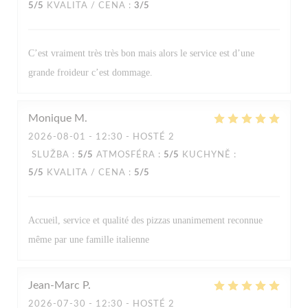
5
/5
KVALITA / CENA
:
3
/5
C’est vraiment très très bon mais alors le service est d’une
grande froideur c’est dommage.
Monique
M
2026-08-01
- 12:30 - HOSTÉ 2
SLUŽBA
:
5
/5
ATMOSFÉRA
:
5
/5
KUCHYNĚ
:
5
/5
KVALITA / CENA
:
5
/5
Accueil, service et qualité des pizzas unanimement reconnue
même par une famille italienne
Jean-Marc
P
2026-07-30
- 12:30 - HOSTÉ 2