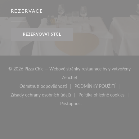
REZERVACE
REZERVOVAT STŮL
© 2026 Pizza Chic — Webové stránky restaurace byly vytvořeny
((otevře se v novém okně))
Zenchef
Odmítnutí odpovědnosti
PODMÍNKY POUŽITÍ
((otevře se v novém okně))
((otevře se v novém o
Zásady ochrany osobních údajů
Politika ohledně cookies
((otevře se v novém okně))
((otevře se v nov
Pristupnost
((otevře se v novém okně))