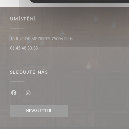
UMÍSTĚNÍ
((otevře se v novém okně))
13 RUE DE MEZIERES 75006 Paris
01 45 48 30 38
SLEDUJTE NÁS
Facebook ((otevře se v novém okně))
Instagram ((otevře se v novém okně))
NEWSLETTER