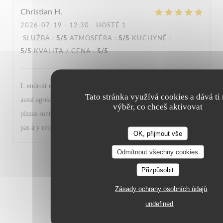
Christian
H
2026-07-19
- 12:30 - HOSTÉ 1
SLUŽBA
:
5
/5
ATMOSFÉRA
:
5
/5
KUCHYNĚ
:
5
/5
KVALITA / CENA
:
5
/5
L.endroit est calme, niché dans un 6e arrondissement toujours
Tato stránka využívá cookies a dává ti
aussi agréable, le personnel est très sympa et aux petits soins, les
výběr, co chceš aktivovat
pizzas sont délicieuses et les vins très appréciables On n’hésite
pas à y retourner dès que possible!!!
OK, přijmout vše
Odmítnout všechny cookies
1
2
3
Přizpůsobit
Zásady ochrany osobních údajů
undefined