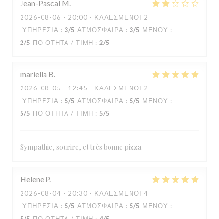
Jean-Pascal
M
2026-08-06
- 20:00 - ΚΑΛΕΣΜΈΝΟΙ 2
ΥΠΗΡΕΣΊΑ
:
3
/5
ΑΤΜΌΣΦΑΙΡΑ
:
3
/5
ΜΕΝΟΎ
:
2
/5
ΠΟΙΌΤΗΤΑ / ΤΙΜΉ
:
2
/5
mariella
B
2026-08-05
- 12:45 - ΚΑΛΕΣΜΈΝΟΙ 2
ΥΠΗΡΕΣΊΑ
:
5
/5
ΑΤΜΌΣΦΑΙΡΑ
:
5
/5
ΜΕΝΟΎ
:
5
/5
ΠΟΙΌΤΗΤΑ / ΤΙΜΉ
:
5
/5
Sympathie, sourire, et très bonne pizza
Helene
P
2026-08-04
- 20:30 - ΚΑΛΕΣΜΈΝΟΙ 4
ΥΠΗΡΕΣΊΑ
:
5
/5
ΑΤΜΌΣΦΑΙΡΑ
:
5
/5
ΜΕΝΟΎ
:
5
/5
ΠΟΙΌΤΗΤΑ / ΤΙΜΉ
:
4
/5