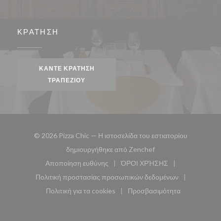
ΚΡΆΤΗΣΗ
ΚΆΝΤΕ ΚΡΆΤΗΣΗ
ΤΡΑΠΕΖΙΟΎ
© 2026 Pizza Chic — Η ιστοσελίδα του εστιατορίου
((ανοίγει σε νέο παρά
δημιουργήθηκε από
Zenchef
Αποποίηση ευθύνης
ΌΡΟΙ ΧΡΉΣΗΣ
((ανοίγει σε νέο παράθυρο))
((ανοίγει σε νέο παράθυ
Πολιτική προστασίας προσωπικών δεδομένων
((ανοίγει σε νέο παράθυρο))
Πολιτική για τα cookies
Προσβασιμότητα
((ανοίγει σε νέο παράθυρο))
((ανοίγει σε νέο παρά