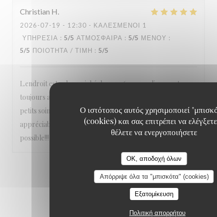
Christian
H
2026-07-19
- 12:30 - ΚΑΛΕΣΜΈΝΟΙ 1
ΥΠΗΡΕΣΊΑ
:
5
/5
ΑΤΜΌΣΦΑΙΡΑ
:
5
/5
ΜΕΝΟΎ
:
5
/5
ΠΟΙΌΤΗΤΑ / ΤΙΜΉ
:
5
/5
L.endroit est calme, niché dans un 6e arrondissement
toujours aussi agréable, le personnel est très sympa et aux
Ο ιστότοπος αυτός χρησιμοποιεί "μπισκ
petits soins, les pizzas sont délicieuses et les vins très
(cookies) και σας επιτρέπει να ελέγξετε
appréciables On n’hésite pas à y retourner dès que
θέλετε να ενεργοποιήσετε
possible!!!
OK, αποδοχή όλων
1
2
3
Απόρριψε όλα τα "μπισκότα" (cookies)
Εξατομίκευση
Πολιτική απορρήτου