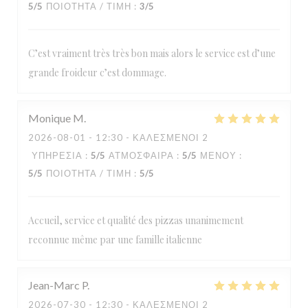
5
/5
ΠΟΙΌΤΗΤΑ / ΤΙΜΉ
:
3
/5
C’est vraiment très très bon mais alors le service est d’une
grande froideur c’est dommage.
Monique
M
2026-08-01
- 12:30 - ΚΑΛΕΣΜΈΝΟΙ 2
ΥΠΗΡΕΣΊΑ
:
5
/5
ΑΤΜΌΣΦΑΙΡΑ
:
5
/5
ΜΕΝΟΎ
:
5
/5
ΠΟΙΌΤΗΤΑ / ΤΙΜΉ
:
5
/5
Accueil, service et qualité des pizzas unanimement
reconnue même par une famille italienne
Jean-Marc
P
2026-07-30
- 12:30 - ΚΑΛΕΣΜΈΝΟΙ 2