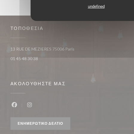
undefined
ΤΟΠΟΘΕΣΊΑ
((ανοίγει σε νέο παράθυρο))
13 RUE DE MEZIERES 75006 Paris
01 45 48 30 38
ΑΚΟΛΟΥΘΉΣΤΕ ΜΑΣ
Facebook ((ανοίγει σε νέο παράθυρο))
Instagram ((ανοίγει σε νέο παράθυρο))
ΕΝΗΜΕΡΩΤΙΚΌ ΔΕΛΤΊΟ