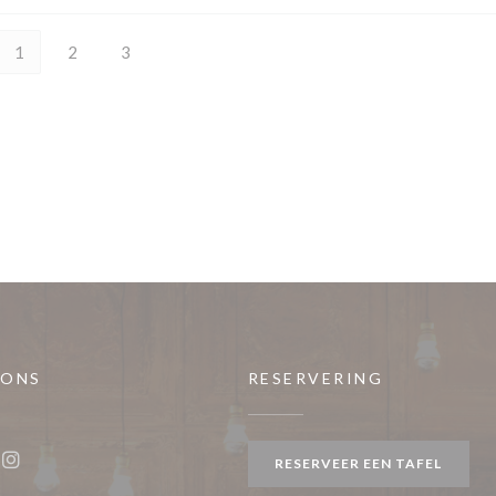
1
2
3
 ONS
RESERVERING
w venster))
RESERVEER EEN TAFEL
ook ((opent in een nieuw venster))
Instagram ((opent in een nieuw venster))