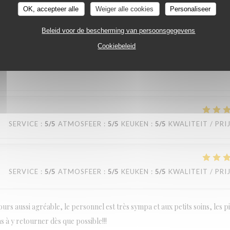
OK, accepteer alle
Weiger alle cookies
Personaliseer
Beleid voor de bescherming van persoonsgegevens
SERVICE
:
5
/5
ATMOSFEER
:
5
/5
KEUKEN
:
5
/5
KWALITEIT / PRI
Cookiebeleid
SERVICE
:
5
/5
ATMOSFEER
:
5
/5
KEUKEN
:
5
/5
KWALITEIT / PRI
SERVICE
:
5
/5
ATMOSFEER
:
5
/5
KEUKEN
:
5
/5
KWALITEIT / PRI
urs aussi agréable, le personnel est très sympa et aux petits soins, les p
as à y retourner dès que possible!!!