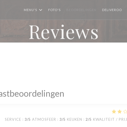
((
MENU'S
FOTO'S
BEOORDELINGEN
DELIVEROO
Reviews
astbeoordelingen
SERVICE
:
3
/5
ATMOSFEER
:
3
/5
KEUKEN
:
2
/5
KWALITEIT / PRI