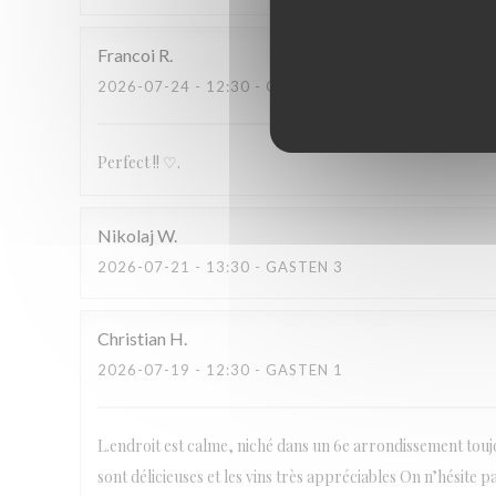
Francoi
R
2026-07-24
- 12:30 - GASTEN 2
Perfect !! ♡.
Nikolaj
W
2026-07-21
- 13:30 - GASTEN 3
Christian
H
2026-07-19
- 12:30 - GASTEN 1
L.endroit est calme, niché dans un 6e arrondissement toujo
sont délicieuses et les vins très appréciables On n’hésite p