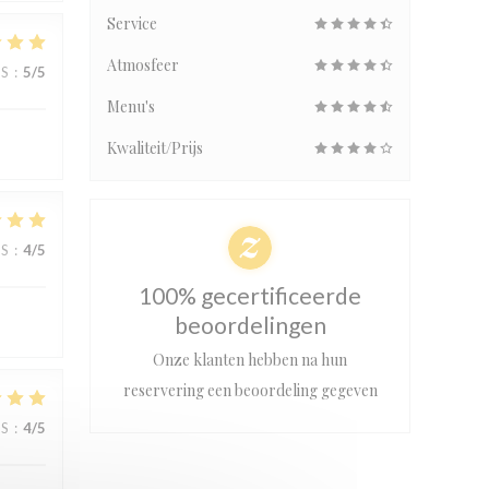
Service
Atmosfeer
JS
:
5
/5
Menu's
Kwaliteit/Prijs
JS
:
4
/5
100% gecertificeerde
beoordelingen
Onze klanten hebben na hun
reservering een beoordeling gegeven
JS
:
4
/5