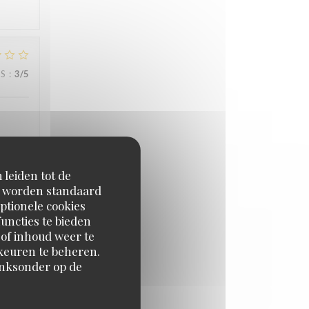
JS
:
3
/5
 leiden tot de
JS
:
5
/5
en worden standaard
ptionele cookies
uncties te bieden
 of inhoud weer te
orkeuren te beheren.
inksonder op de
JS
:
5
/5