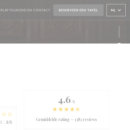
OPENT IN EEN NIEUW VENSTER))
NL
PLATTEGROND EN CONTACT
RESERVEER EEN TAFEL
Face
Inst
4.6
/5
Gemiddelde rating —
1383 reviews
JS
:
2
/5