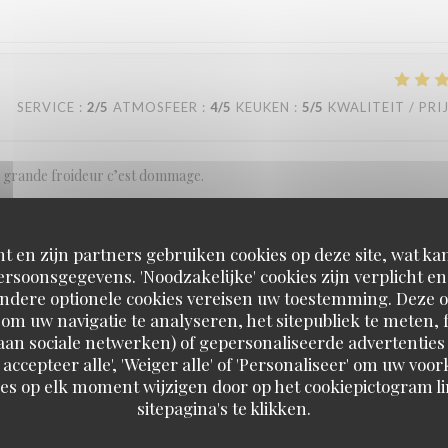
SERVICE
:
2
/5
ATMOSFEER
:
4
/5
KEUKEN
:
5
/5
KWALITEIT / PRI
ne grande froideur c’est dommage.
t en zijn partners gebruiken cookies op deze site, wat kan
SERVICE
:
5
/5
ATMOSFEER
:
5
/5
KEUKEN
:
5
/5
KWALITEIT / PRI
rsoonsgegevens. 'Noodzakelijke' cookies zijn verplicht 
Andere optionele cookies vereisen uw toestemming. Deze o
om uw navigatie te analyseren, het sitepubliek te meten, f
nue même par une famille italienne
d aan sociale netwerken) of gepersonaliseerde advertenties
 accepteer alle', 'Weiger alle' of 'Personaliseer' om uw vo
es op elk moment wijzigen door op het cookiepictogram l
sitepagina's te klikken.
SERVICE
:
5
/5
ATMOSFEER
:
5
/5
KEUKEN
:
5
/5
KWALITEIT / PRI