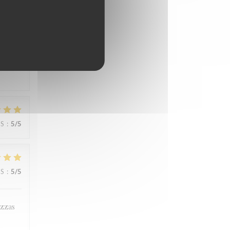
JS
:
3
/5
JS
:
5
/5
JS
:
5
/5
izzas