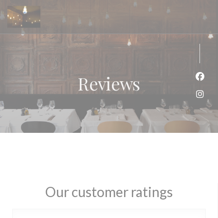
Personalizing your cookie choices
Reviews
Face
Inst
Our customer ratings