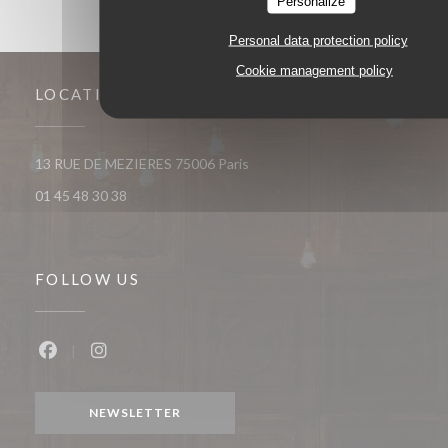
Personalize
Personal data protection policy
Cookie management policy
LOCATION
((opens in a new window))
13 RUE DE MEZIERES 75006 Paris
01 45 48 30 38
FOLLOW US
Facebook ((opens in a new window))
Instagram ((opens in a new window))
NEWSLETTER