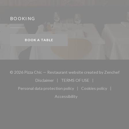
BOOKING
BOOK A TABLE
((ope
© 2026 Pizza Chic — Restaurant website created by
Zenchef
Disclaimer
TERMS OF USE
((opens in a new window))
((opens in a new window))
Personal data protection policy
Cookies policy
((opens in a new window))
((opens in a new 
Accessibility
((opens in a new window))