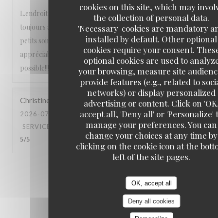
cookies on this site, which may invol
L.endroit est calme, niché dans un 6e arrondissement
the collection of personal data.
toujours aussi agréable, le personnel est très sympa et aux
'Necessary' cookies are mandatory a
installed by default. Other optional
petits soins, les pizzas sont délicieuses et les vins très
cookies require your consent. Thes
appréciables On n’hésite pas à y retourner dès que
optional cookies are used to analyz
possible!!!
your browsing, measure site audienc
provide features (e.g., related to soci
networks) or display personalized
Christine
B
advertising or content. Click on 'OK
accept all', 'Deny all' or 'Personalize' 
2026-07-15
- 19:30 - GUESTS 2
manage your preferences. You can
SERVICE
:
5
/5
AMBIANCE
:
5
/5
FOOD
:
5
/5
VALUE
:
change your choices at any time by
5
/5
clicking on the cookie icon at the bot
left of the site pages.
1
2
3
OK, accept all
Deny all cookies