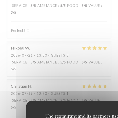
SERVICE
:
5
/5
AMBIANCE
:
5
/5
FOOD
:
5
/5
VALUE
:
3
/5
Perfect !! ♡.
Nikolaj
W
2026-07-21
- 13:30 - GUESTS 3
SERVICE
:
5
/5
AMBIANCE
:
5
/5
FOOD
:
5
/5
VALUE
:
5
/5
Christian
H
2026-07-19
- 12:30 - GUESTS 1
SERVICE
:
5
/5
AMBIANCE
:
5
/5
FOOD
:
5
/5
VALUE
:
5
/5
The restaurant and its partners us