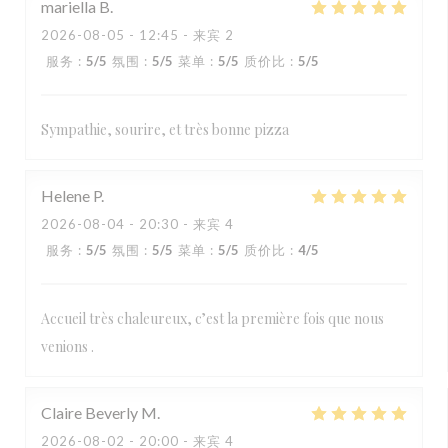
mariella
B
2026-08-05
- 12:45 - 来宾 2
服务
:
5
/5
氛围
:
5
/5
菜单
:
5
/5
质价比
:
5
/5
Sympathie, sourire, et très bonne pizza
Helene
P
2026-08-04
- 20:30 - 来宾 4
服务
:
5
/5
氛围
:
5
/5
菜单
:
5
/5
质价比
:
4
/5
Accueil très chaleureux, c’est la première fois que nous
venions .
Claire Beverly
M
2026-08-02
- 20:00 - 来宾 4