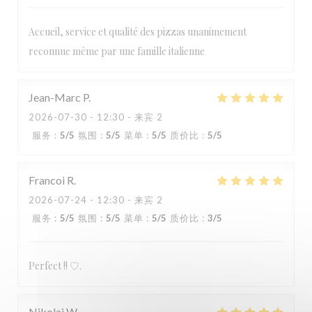
Accueil, service et qualité des pizzas unanimement
reconnue même par une famille italienne
Jean-Marc
P
2026-07-30
- 12:30 - 来宾 2
服务
:
5
/5
氛围
:
5
/5
菜单
:
5
/5
质价比
:
5
/5
Francoi
R
2026-07-24
- 12:30 - 来宾 2
服务
:
5
/5
氛围
:
5
/5
菜单
:
5
/5
质价比
:
3
/5
Perfect !! ♡.
Nikolaj
W