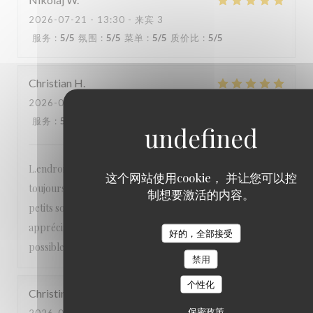
2026-07-21
- 13:30 - 来宾 3
服务
:
5
/5
氛围
:
5
/5
菜单
:
5
/5
质价比
:
5
/5
Christian
H
2026-07-19
- 12:30 - 来宾 1
服务
:
5
/5
氛围
:
5
/5
菜单
:
5
/5
质价比
:
5
/5
L.endroit est calme, niché dans un 6e arrondissement
这个网站使用cookie， 并让您可以控
toujours aussi agréable, le personnel est très sympa et aux
制想要激活的内容。
petits soins, les pizzas sont délicieuses et les vins très
appréciables On n’hésite pas à y retourner dès que
好的，全部接受
possible!!!
禁用
个性化
Christine
B
保密政策