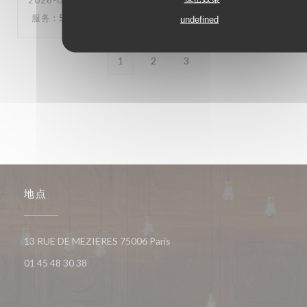
2026-07-15
- 19:30 - 来宾 2
服务
:
5
/5
氛围
:
5
/5
菜单
:
5
/5
质价比
:
5
/5
undefined
1
2
3
地点
((在新窗口中打开))
13 RUE DE MEZIERES 75006 Paris
01 45 48 30 38