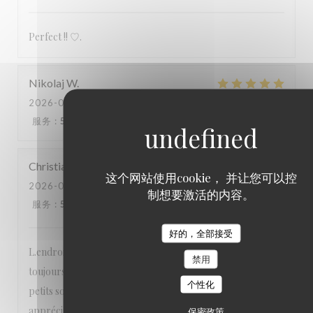
Perfect !! ♡.
Nikolaj
W
2026-07-21
- 13:30 - 来宾 3
服务
:
5
/5
氛围
:
5
/5
菜单
:
5
/5
质价比
:
5
/5
Christian
H
这个网站使用cookie， 并让您可以控
2026-07-19
- 12:30 - 来宾 1
制想要激活的内容。
服务
:
5
/5
氛围
:
5
/5
菜单
:
5
/5
质价比
:
5
/5
好的，全部接受
L.endroit est calme, niché dans un 6e arrondissement
禁用
toujours aussi agréable, le personnel est très sympa et aux
个性化
petits soins, les pizzas sont délicieuses et les vins très
appréciables On n’hésite pas à y retourner dès que
保密政策