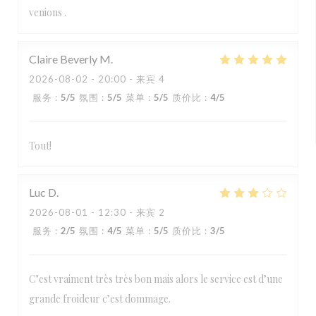
venions .
Claire Beverly
M
2026-08-02
- 20:00 - 来宾 4
服务
:
5
/5
氛围
:
5
/5
菜单
:
5
/5
质价比
:
4
/5
Tout!
Luc
D
2026-08-01
- 12:30 - 来宾 2
服务
:
2
/5
氛围
:
4
/5
菜单
:
5
/5
质价比
:
3
/5
C’est vraiment très très bon mais alors le service est d’une
grande froideur c’est dommage.