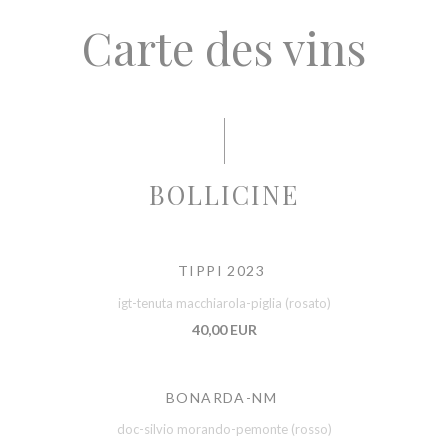
Carte des vins
BOLLICINE
TIPPI 2023
igt-tenuta macchiarola-piglia (rosato)
40,00 EUR
BONARDA-NM
doc-silvio morando-pemonte (rosso)