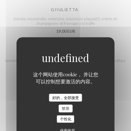
GIIULIETTA
tomate, mozzarella, ventricina, (saucisson piquant!), crème de
champignons et fromage à la truffe
19,00 EUR
PALERMO
tomate, tomates cerises, filets d'anchois de sicile, olives vertes nocellara
21,00 EUR
这个网站使用cookie， 并让您
可以控制想要激活的内容。
RICOTTA
Tomate, mozzarella, ricotta et basilic
好的，全部接受
17,00 EUR
禁用
个性化
MARGHERITA
保密政策