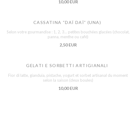
10,00 EUR
CASSATINA “DAÏ DAÏ” (UNA)
Selon votre gourmandise : 1, 2, 3... petites bouchées glacées (chocolat,
panna, menthe ou café)
2,50 EUR
GELATI E SORBETTI ARTIGIANALI
Fior di latte, gianduia, pistache, yogurt et sorbet artisanal du moment
selon la saison (deux boules)
10,00 EUR