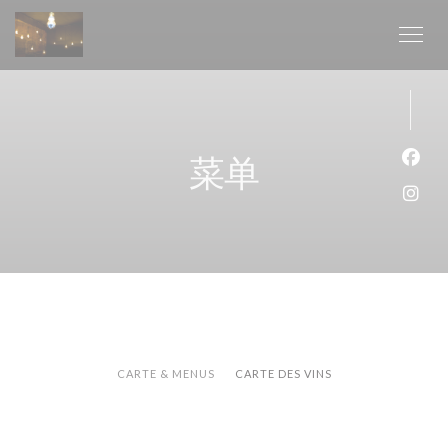
Cookie管理面板
菜单
Fac
Ins
CARTE & MENUS
CARTE DES VINS