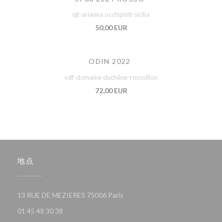
igt-arianna occhipinti-sicilia
50,00 EUR
ODIN 2022
vdf-domaine duchêne-roussillon
72,00 EUR
地点
((在新窗口中打开))
13 RUE DE MEZIERES 75006 Paris
01 45 48 30 38