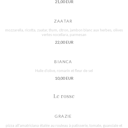
21,00 EUR
ZAATAR
mozzarella, ricotta, zaatar, thym, citron, jambon blanc aux herbes, olives
vertes nocellara, parmesan
22,00 EUR
BIANCA
Huile d’olive, romarin et fleur de sel
10,00 EUR
Le rosse
GRAZIE
pizza all'amatriciana étalée au rouleau à patisserie, tomate, guanciale et