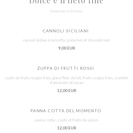
Dolce e il lieto fine
Douceur et ivresse
CANNOLI SICILIANI
cannoli sicilien à laricotta, pistaches et chocolat noir
9,00 EUR
ZUPPA DI FRUTTI ROSSI
coulis de fruits rouges frais, glace fleur de lait, fruits rouges frais, crumble
d'amandes et cacao
12,00 EUR
PANNA COTTA DEL MOMENTO
panna cotta , coulis et fruits de saison
12,00 EUR