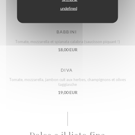
Tomate, mozzarella et basilic
undefined
15,00 EUR
BABBINI
Tomate, mozzarella et spianata calabra (saucisson piquant !)
18,00 EUR
DIVA
Tomate, mozzarella, jambon cuit aux herbes, champignons et olives
taggiasche
19,00 EUR